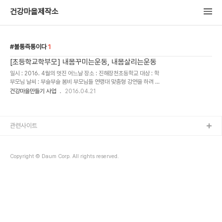
건강마을제작소
불통즉통이다
1
[초등학교학부모] 내몸꾸미는운동, 내몸살리는운동
일시 : 2016. 4월의 멋진 어느날 장소 : 진해장천초등학교 대상 : 학
부모님 날씨 : 부슬부슬 봄비 부모님들 연령대 맞춤형 강연을 하려 했
으나 학교에서 아이들의 건강관리를 위한 부모님의 역할..에관한 내용
건강마을만들기 사업
2016.04.21
을 추가요청 하셨다. 뭘 말씀 드릴까? 생각끝에 [M 1] 삐아제의 아동
발달에 있어서 ..
관련사이트
Copyright © Daum Corp. All rights reserved.