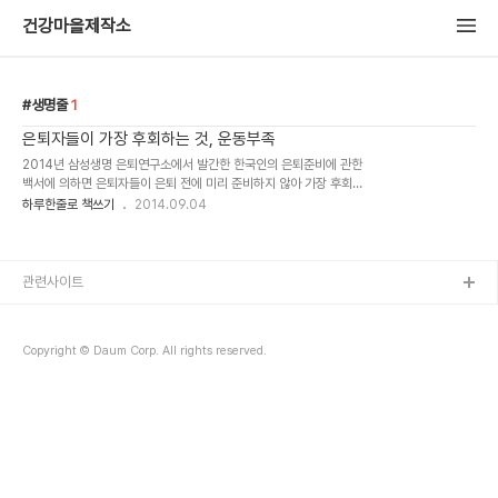
건강마을제작소
생명줄
1
은퇴자들이 가장 후회하는 것, 운동부족
2014년 삼성생명 은퇴연구소에서 발간한 한국인의 은퇴준비에 관한
백서에 의하면 은퇴자들이 은퇴 전에 미리 준비하지 않아 가장 후회하
는 것으로 1순위 : 의료비, 간병비 준비부족 2순위 : 정기적인 건강검
하루한줄로 책쓰기
2014.09.04
진을 못한 것 3순위 : 규칙적으로 운동을 못한 것이었다고 한다. 규칙
적인 운동은..
관련사이트
Copyright © Daum Corp. All rights reserved.