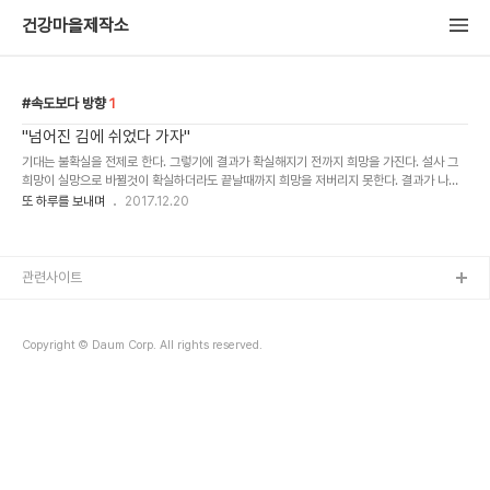
건강마을제작소
속도보다 방향
1
"넘어진 김에 쉬었다 가자"
기대는 불확실을 전제로 한다. 그렇기에 결과가 확실해지기 전까지 희망을 가진다. 설사 그
희망이 실망으로 바뀔것이 확실하더라도 끝날때까지 희망을 저버리지 못한다. 결과가 나왔
다. 실망이다. 이럴땐 한동안 쉬이 마음 잡히지 않을 것이다. "넘어진 김에 쉬었다 간다"는 말
또 하루를 보내며
2017.12.20
이 있다. ..
관련사이트
Copyright © Daum Corp. All rights reserved.