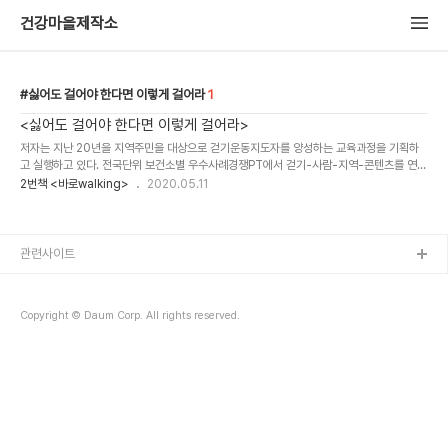
건강마을제작소
싫어도 걸어야 한다면 이렇게 걸어라
1
<싫어도 걸어야 한다면 이렇게 걸어라>
저자는 지난 20년을 지역주민을 대상으로 걷기운동지도자를 양성하는 교육과정을 기획하
고 실행하고 있다. 전국단위 보건소별 우수사례경쟁PT에서 걷기-사람-지역-콘텐츠를 연결
하는 아이디어의 참신성과 변혁과정에 대해서 좋은 평가를 받고 있다. 2007년 전국 최초로
2번책 <바로walking>
2020.05.11
보건소주관 주민걷기지도자양성을 시작으로 걷기동아리를 결성하고 인근 지자체와도 교류
사업으로 확산시키는 등 걷기문화콘텐츠개발전문가로 아름아름 유명세를 타고 있다. 저자로
도 유명한 박평문 박사는 그는 강의, 강연, 워크숍에서 뿐만아니라 책이나 칼럼에서도 유달
리 강조하는 것이 있다. 바로 근육이다. 인간다움은 움직임에서 오고 움직임은 근육에서 오
관련사이트
고 근육은 다시 움직임에서 온다는 것을 얘기한다. 결국 처음으로 다시 돌아가 역시 인간다
움은 움직임에서 시작된다고..
Copyright © Daum Corp. All rights reserved.