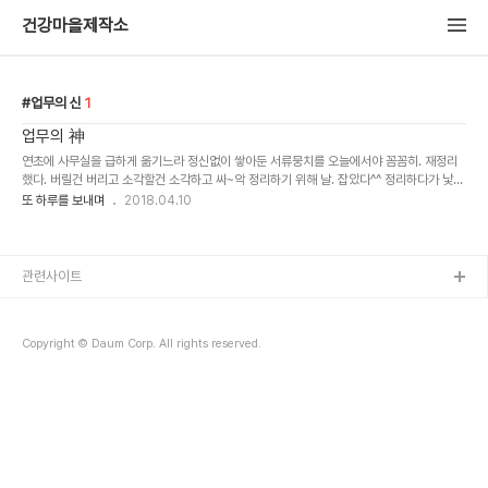
건강마을제작소
업무의 신
1
업무의 神
연초에 사무실을 급하게 옮기느라 정신없이 쌓아둔 서류뭉치를 오늘에서야 꼼꼼히. 재정리
했다. 버릴건 버리고 소각할건 소각하고 싸~악 정리하기 위해 날. 잡았다^^ 정리하다가 낯선
서류뭉치가 나왔다. 꼼꼼하게 파일링 해 놓은 서류들의 글씨체를 보는 순간 그사람의 필체라
또 하루를 보내며
2018.04.10
는 것을 ..
관련사이트
Copyright © Daum Corp. All rights reserved.