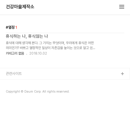
건강마을제작소
열정
1
휴식하는 나, 휴식않는 나
휴식에 대해 생각해 본다. 그 가치는 무엇이며, 우리에게 휴식은 어떤
의미인가? 바쁘고 열정적인 일상이 자존감을 높이는 것으로 알고 있었
다. 하지만 이제서야 열정과 바쁨의 본질과 대면한다. 열정. 바쁨. 워커
카테고리 없음
2018.10.02
홀릭.... 이것들은 나약함과 열악한 환경을 감추기위한 겉포장지에 불
과했..
관련사이트
Copyright © Daum Corp. All rights reserved.