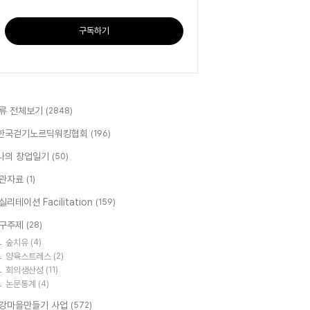
구독하기
류 전체보기
(2848)
한국걷기노르딕워킹협회
(196)
나의 창업일기
(50)
관자료
(1)
실리테이션 Facilitation
(159)
구주제
(28)
숲치유
(4)
양육스트레스
(2)
회의생산성
(11)
논문통계
(4)
강마을만들기 사업
(572)