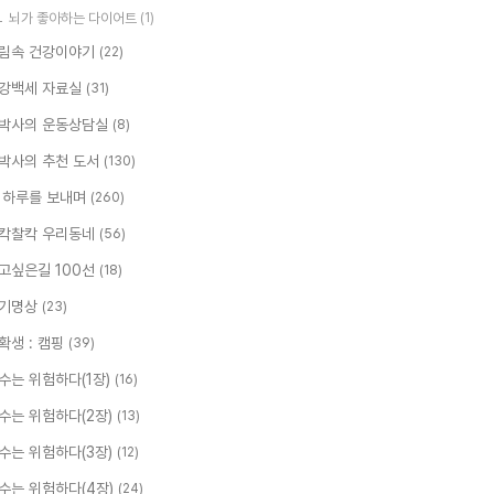
뇌가 좋아하는 다이어트
(1)
림속 건강이야기
(22)
강백세 자료실
(31)
박사의 운동상담실
(8)
박사의 추천 도서
(130)
 하루를 보내며
(260)
칵찰칵 우리동네
(56)
고싶은길 100선
(18)
기명상
(23)
확생 : 캠핑
(39)
수는 위험하다(1장)
(16)
수는 위험하다(2장)
(13)
수는 위험하다(3장)
(12)
수는 위험하다(4장)
(24)