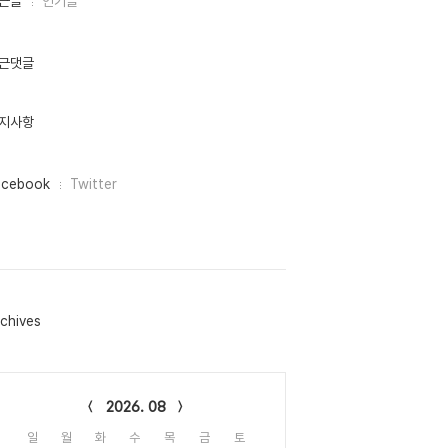
근글
인기글
근댓글
지사항
acebook
Twitter
chives
lendar
2026. 08
일
월
화
수
목
금
토