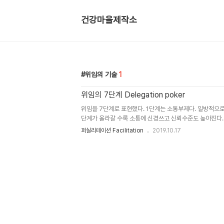
건강마을제작소
위임의 기술
1
위임의 7단계 Delegation poker
위임을 7단계로 표현했다. 1단계는 소통부제다. 일방적으
단계가 올라갈 수록 소통에 신경쓰고 신뢰수준도 높아진다. 
위임수준이 높은 사람은 단어가 바뀐다. 위임에서 부여로 바
퍼실리테이션 Facilitation
2019.10.17
vs 권한이양 어..