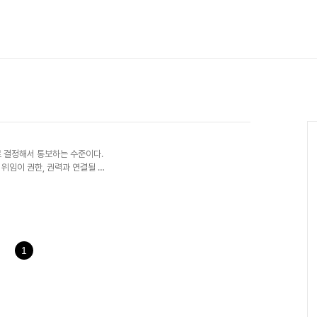
로 결정해서 통보하는 수준이다.
위임이 권한, 권력과 연결될 때
뀐다. 권한위임 vs 권한부여
1