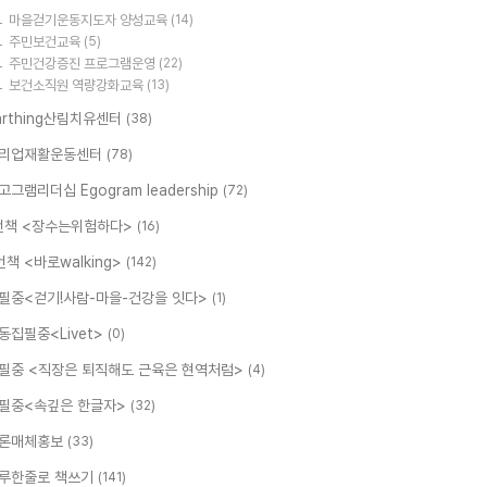
마을걷기운동지도자 양성교육
(14)
주민보건교육
(5)
주민건강증진 프로그램운영
(22)
보건소직원 역량강화교육
(13)
arthing산림치유센터
(38)
리업재활운동센터
(78)
고그램리더십 Egogram leadership
(72)
번책 <장수는위험하다>
(16)
번책 <바로walking>
(142)
필중<걷기!사람-마을-건강을 잇다>
(1)
동집필중<Livet>
(0)
필중 <직장은 퇴직해도 근육은 현역처럼>
(4)
필중<속깊은 한글자>
(32)
론매체홍보
(33)
루한줄로 책쓰기
(141)