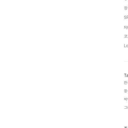
장
S
s
코
L
T
한
장
박
그
최