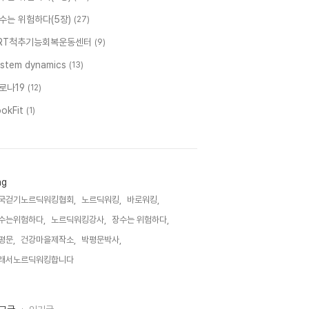
수는 위험하다(5장)
(27)
RT척추기능회복운동센터
(9)
ystem dynamics
(13)
로나19
(12)
ookFit
(1)
ag
국걷기노르딕워킹협회,
노르딕워킹,
바로워킹,
수는위험하다,
노르딕워킹강사,
장수는 위험하다,
평문,
건강마을제작소,
박평문박사,
래서노르딕워킹합니다,