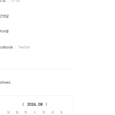
근글
인기글
근댓글
지사항
acebook
Twitter
chives
lendar
2026. 08
일
월
화
수
목
금
토