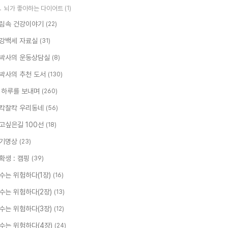
뇌가 좋아하는 다이어트
(1)
림속 건강이야기
(22)
강백세 자료실
(31)
박사의 운동상담실
(8)
박사의 추천 도서
(130)
 하루를 보내며
(260)
칵찰칵 우리동네
(56)
고싶은길 100선
(18)
기명상
(23)
확생 : 캠핑
(39)
수는 위험하다(1장)
(16)
수는 위험하다(2장)
(13)
수는 위험하다(3장)
(12)
수는 위험하다(4장)
(24)