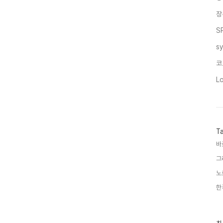
장
S
s
코
L
T
바
그
노
한
최