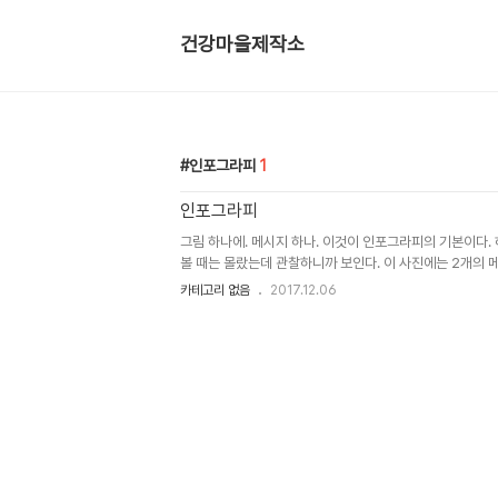
건강마을제작소
인포그라피
1
인포그라피
그림 하나에. 메시지 하나. 이것이 인포그라피의 기본이다.
볼 때는 몰랐는데 관찰하니까 보인다. 이 사진에는 2개의 메
있고 또 하나는 "주민등록..
카테고리 없음
2017.12.06