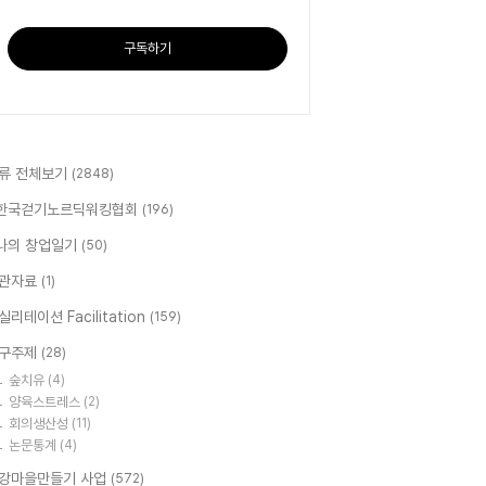
구독하기
류 전체보기
(2848)
한국걷기노르딕워킹협회
(196)
나의 창업일기
(50)
관자료
(1)
실리테이션 Facilitation
(159)
구주제
(28)
숲치유
(4)
양육스트레스
(2)
회의생산성
(11)
논문통계
(4)
강마을만들기 사업
(572)