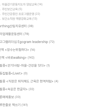
마을걷기운동지도자 양성교육
(14)
주민보건교육
(5)
주민건강증진 프로그램운영
(22)
보건소직원 역량강화교육
(13)
arthing산림치유센터
(38)
리업재활운동센터
(78)
고그램리더십 Egogram leadership
(72)
번책 <장수는위험하다>
(16)
번책 <바로walking>
(142)
필중<걷기!사람-마을-건강을 잇다>
(1)
동집필중<Livet>
(0)
필중 <직장은 퇴직해도 근육은 현역처럼>
(4)
필중<속깊은 한글자>
(32)
론매체홍보
(33)
루한줄로 책쓰기
(141)