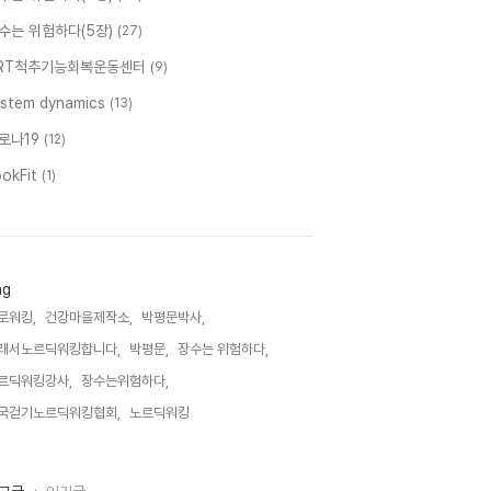
수는 위험하다(5장)
(27)
RT척추기능회복운동센터
(9)
ystem dynamics
(13)
로나19
(12)
ookFit
(1)
ag
로워킹,
건강마을제작소,
박평문박사,
래서노르딕워킹합니다,
박평문,
장수는 위험하다,
르딕워킹강사,
장수는위험하다,
국걷기노르딕워킹협회,
노르딕워킹,