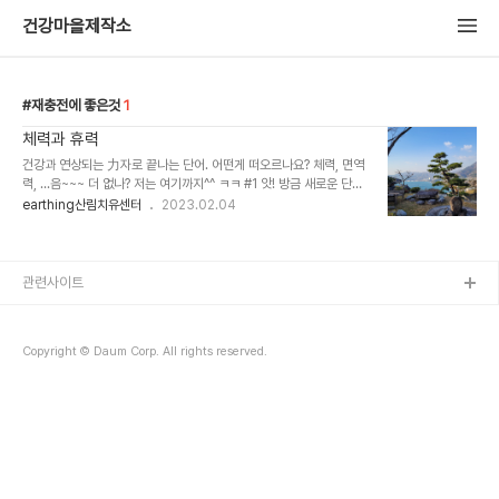
건강마을제작소
재충전에 좋은것
1
체력과 휴력
건강과 연상되는 力자로 끝나는 단어. 어떤게 떠오르나요? 체력, 면역
력, ...음~~~ 더 없나? 저는 여기까지^^ ㅋㅋ #1 앗! 방금 새로운 단어
가 떠올랐다. 휴력♡ 체력과 휴력은 소떡소떡처럼 서로 딱 붙어 있다.
earthing산림치유센터
2023.02.04
생김새도 비슷하다. 体力체력 休力휴력 #2 주인의 체력이 약해지면
휴력이 다가와 길게 한숨쉬며 한마디 한다. 휴~~~이제 무리하지 말고
식히세요. 이래서 휴식인가? #3 주말저녁이다. 주말과 휴일에는 휴력
을 길러 봅시다. 그래야 월요일에 당신의 강건한 체력을 만날수 있습니
관련사이트
다. 과로때문에 잇몸통증으로 고생한다는 지인을 생각하면서 한꼭지
남긴다.
Copyright © Daum Corp. All rights reserved.