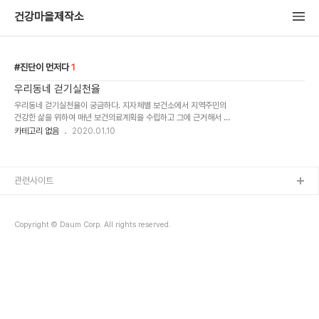
건강마을제작소
진단이 먼저다
1
우리동네 걷기실천율
우리동네 걷기실천율이 궁금하다. 지자체별 보건소에서 지역주민의
건강한 삶을 위하여 매년 보건의료계획을 수립하고 그에 근거해서 담
당부서별 단위사업을 계획하고 실행하고 평가한다. 물론 사업영역별
카테고리 없음
2020.01.10
전문가에게 컨설팅을 받고 한국보건복지인력개발원, 한국건강증진개
발원과 ..
관련사이트
Copyright © Daum Corp. All rights reserved.