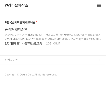
건강마을제작소
한국걷기바른자세교육원
1
중력과 혈액순환
건강유지 기본조건은 혈액순환이다. 그런데 궁금한 것은 발끝까지 내려간 피는 중력을 이겨
내면서 어떻게 다시 심장으로 올라 올 수 있을까? 라는 점이다. 분명한 것은 혈액순환의 비밀
이 있다는 같이다. 당연한 현상이라고 생각하면 안된다. 인체는 좌우대칭, 눈코귀입손발 2개
건강마을만들기 사업/주민보건교육
2021.08.17
씩이다. 심장은 몇개인가? 1개라고 생각하면 안된다. 심장도 2개다. 다른 장기들과는 다르게
심장은 상하대칭으로써 짝을 이루고 있다. 장딴지 모생을 자세히 보면, 하트를 뒤집어 놓은
모양이다. 어딜까요? 장딴지 근육이다 가슴 속의 심장은 자동이고 아래쪽의 심장은 수동이
다. 그래서 본인이 직접 박동시켜야 한다 수동심장은 태어나서 1년정도는 역할을 잘 못한다.
관련사이트
그러다가 독립보행 시작과 동시에 서서히 강해진다 그리고 다시 40세이후로 서서히 약해
진..
Copyright © Daum Corp. All rights reserved.