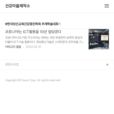
건강마을제작소
한국보건교육건강증진학회 추계학술대회
1
코로나19는 ICT활용을 10년 앞당겼다
코로나19시대 가장 두드러지는 변화는 개인 위생관리 능력의 향상과
더불어 ICT기술 활용이다. 정보통신기술은 스마트폰과 인터넷을 기
반으로 비대면 언텍트 삶을 일반화시키는 최적의 기술임을 실감하고
카테고리 없음
2020.10.31
누리고 살아간다. 해외입국자에게 전회통화하면서 일일이 묻고 받아
적던 인적사항과 특이점들을 역학조사서 양식을 디지털화해서 링크
걸고 입국자에게 문자보내면 끝! 문자를 받은 입국자는 url클릭해서
셀프작성하고 저장하면 끝! 서로 목소리 높여가면서 뭘라고요? 뭐라고
관련사이트
요? 물을 필요도 없다. 입국자가 질문지에 응답하고 저장버튼 누르면
코로나대응상황실의 내책상 모니터에 짠~하고 나타난다. 아직 상용화
되지 않은 ICT기술이다. 쌍방의 시간절약, 역학조사서에 오탈자 등 실
Copyright © Daum Corp. All rights reserved.
수 사전차단 효과로 정확성 담보가능하다. 코로나시대 내..