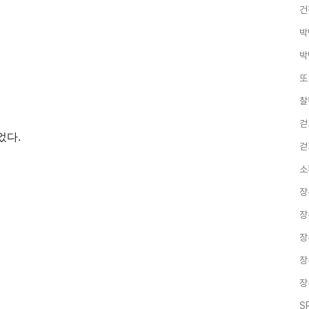
건
박
박
또
찰
걷
었다.
걷
소
장
장
장
장
장
S