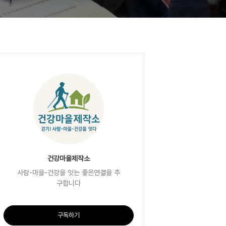
건강마을제작소
사람-마을-건강을 잇는 좋은연결을 추
구합니다
구독하기