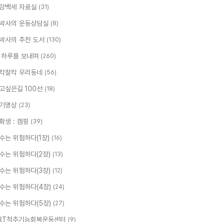
강백세 자료실
(31)
박사의 운동상담실
(8)
박사의 추천 도서
(130)
 하루를 보내며
(260)
칵찰칵 우리동네
(56)
고싶은길 100선
(18)
기명상
(23)
확생 : 캠핑
(39)
수는 위험하다(1장)
(16)
수는 위험하다(2장)
(13)
수는 위험하다(3장)
(12)
수는 위험하다(4장)
(24)
수는 위험하다(5장)
(27)
RT척추기능회복운동센터
(9)