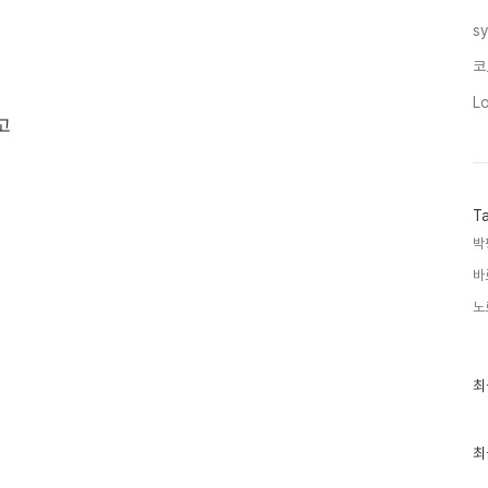
s
코
L
고
T
박
바
노
최
최
근
글
과
인
최
기
글