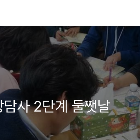
담사 2단계 둘쨋날