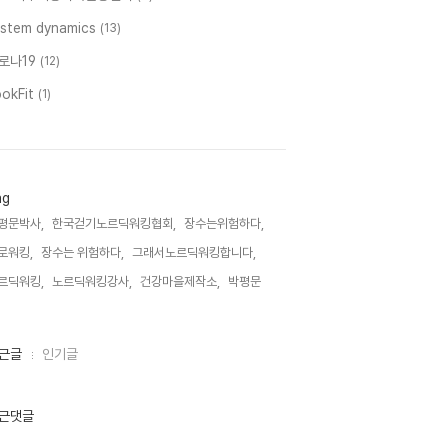
ystem dynamics
(13)
로나19
(12)
ookFit
(1)
ag
평문박사,
한국걷기노르딕워킹협회,
장수는위험하다,
로워킹,
장수는 위험하다,
그래서노르딕워킹합니다,
르딕워킹,
노르딕워킹강사,
건강마을제작소,
박평문,
근글
인기글
근댓글