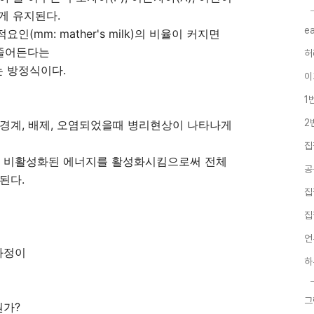
게 유지된다.
e
(mm: mather's milk)의 비율이 커지면
 줄어든다는
허
 방정식이다.
이
1
2
경계, 배제, 오염되었을때 병리현상이 나타나게
집
 비활성화된 에너지를 활성화시킴으로써 전체
공
된다.
집
집
언
과정이
하
그
뭔가?