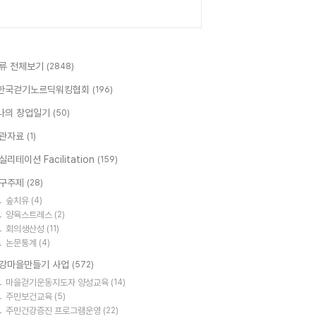
류 전체보기
(2848)
한국걷기노르딕워킹협회
(196)
나의 창업일기
(50)
관자료
(1)
실리테이션 Facilitation
(159)
구주제
(28)
숲치유
(4)
양육스트레스
(2)
회의생산성
(11)
논문통계
(4)
강마을만들기 사업
(572)
마을걷기운동지도자 양성교육
(14)
주민보건교육
(5)
주민건강증진 프로그램운영
(22)