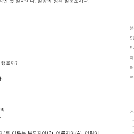
인 첫 절차이다. 일종의 성격 설문조사다.
분
$
$
이
 했을까?
퍼
연
다.
님의
건
다
'를 이루는 부모자아(P), 어른자아(A), 어린이