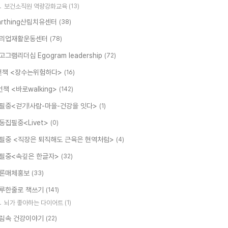
보건소직원 역량강화교육
(13)
arthing산림치유센터
(38)
리업재활운동센터
(78)
고그램리더십 Egogram leadership
(72)
번책 <장수는위험하다>
(16)
번책 <바로walking>
(142)
필중<걷기!사람-마을-건강을 잇다>
(1)
동집필중<Livet>
(0)
필중 <직장은 퇴직해도 근육은 현역처럼>
(4)
필중<속깊은 한글자>
(32)
론매체홍보
(33)
루한줄로 책쓰기
(141)
뇌가 좋아하는 다이어트
(1)
림속 건강이야기
(22)