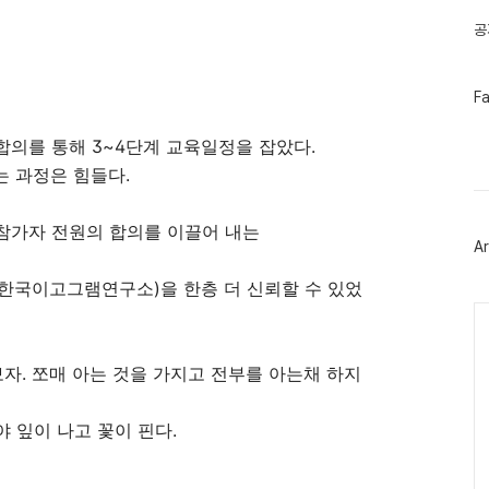
공
페
F
이
스
의를 통해 3~4단계 교육일정을 잡았다.
북
트
 과정은 힘들다.
위
터
플
참가자 전원의 합의를 이끌어 내는
러
Ar
그
인
한국이고그램연구소)을 한층 더 신뢰할 수 있었
Ca
보자. 쪼매 아는 것을 가지고 전부를 아는채 하지
 잎이 나고 꽃이 핀다.