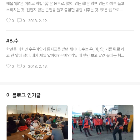
배울 '學'은 머리로 익힐 '習'은 몸으로. 習이 없는 學은 앰프 없는 마이크 들고
소리치는 것. 건전지 없는 손전등 들고 깜깜한 밤길 비추는 것. 學은 習으로 득
하는 것이다. 《장수는 위험하다》 저자 박평문
0
0
2018. 2. 19.
#8.수
글 내용
학년을 마치면 수우미양가 통지표를 받던 세대다. 수는 우, 미, 양, 가를 뒤로 하
고 맨 앞에 섰다. 내가 제일 앞이야? 우미양가일 때 앞만 보고 달려 올때는 힘도
나고 즐거웠는데 막상 제일 앞에 서 있으니 찬바람도 혼자 맞아야 하고 외롭다.
0
0
2018. 2. 19.
뒤돌아 선 [수]가 우가 올때까지 기다렸다. 우..
이 블로그 인기글