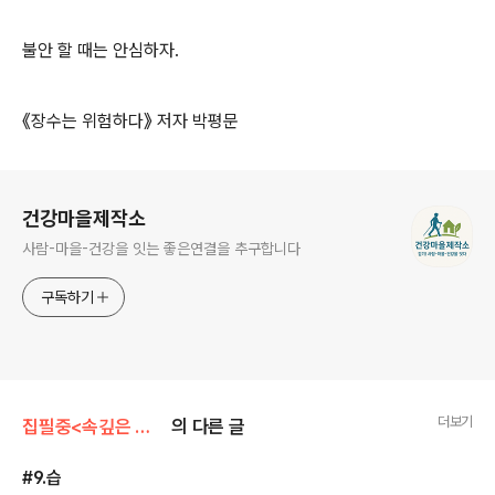
불안 할 때는 안심하자.
《장수는 위험하다》 저자 박평문
로그 정보
건강마을제작소
사람-마을-건강을 잇는 좋은연결을 추구합니다
구독하기
더보기
집필중<속깊은 한글자>
의 다른 글
#9.습
글 내용