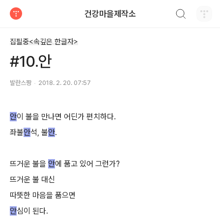
검색하기
건강마을제작소
티스토리
집필중<속깊은 한글자>
#10.안
발란스짱
2018. 2. 20. 07:57
안
이 불을 만나면 어딘가 편치하다.
좌불
안
석, 불
안
.
뜨거운 불을
안
에 품고 있어 그런가?
뜨거운 불 대신
따뜻한 마음을 품으면
안
심이 된다.