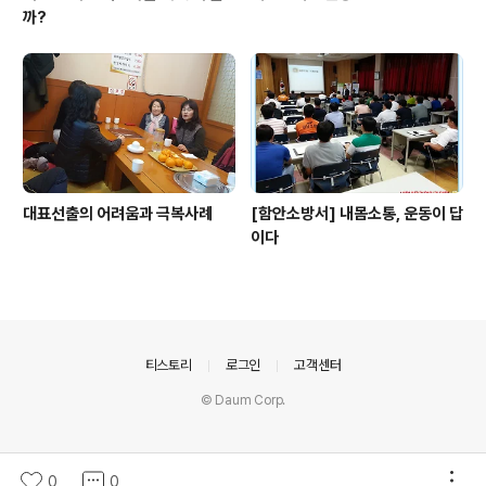
까?
대표선출의 어려움과 극복사례
[함안소방서] 내몸소통, 운동이 답
이다
의안내
티스토리
로그인
고객센터
© Daum Corp.
0
0