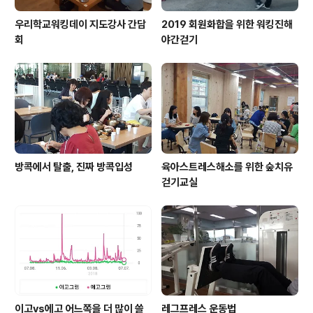
우리학교워킹데이 지도강사 간담
2019 회원화합을 위한 워킹진해
회
야간걷기
방콕에서 탈출, 진짜 방콕입성
육아스트레스해소를 위한 숲치유
걷기교실
이고vs에고 어느쪽을 더 많이 쓸
레그프레스 운동법