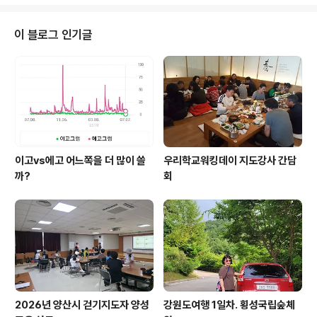
이 블로그 인기글
이고vs에고 어느쪽을 더 많이 쓸
우리학교워킹데이 지도강사 간담
까?
회
2026년 양산시 걷기지도자 양성
강원도여행 1일차. 횡성국립숲체