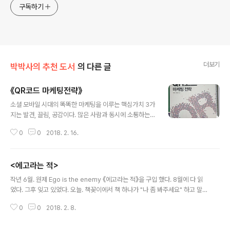
구독하기
더보기
박박사의 추천 도서
의 다른 글
《QR코드 마케팅전략》
글 내용
소셜 모바일 시대의 똑똑한 마케팅을 이루는 핵심가치 3가
지는 발견, 끌림, 공감이다. 많은 사람과 동시에 소통하는
데, 콘텐츠에 정보오류가 있을때 발견즉시 수정해서 다시
0
0
2018. 2. 16.
제공할 수 있는 도구가 있다. 사용비용이 무료다. 이것이 바
로 QR코드다. 2018설날연휴에 읽을 책을 4권 구..
<에고라는 적>
글 내용
작년 6월. 원제 Ego is the enemy 《에고라는 적》을 구입 했다. 8월에 다 읽
었다. 그후 잊고 있었다. 오늘. 책꽂이에서 책 하나가 "나 좀 봐주세요" 하고 말
을 걸어 온다. 그 놈이다. 작년말부터 지금까지 TA(교류분석)이론을 근간으로
0
0
2018. 2. 8.
하는 심리적 에너지를 다루는 이고그램에 푹~~빠져 있다. 아..