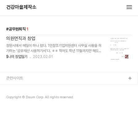
건강마을제작소
공무원퇴직
1
의원면직과 창업
창원시에서 메일이 하나 왔다. 1인창조기업지원센터 사무실 사용을 허
가하는 '공유재산 사용허가서'다. ㅎㅎ 적어도 작년 11월까지만 해도
이런 경험을 하리라고는 생각도 못했다. 입주를 위해서는 약속 기일까
$나의 창업일기
2023.02.01
지 사업자등록증을 제출해야 한다. 이제 곧 퇴직을 하고 창업을 해야
한다. 누구나 그러하듯 내 인생에서도 굵직한 선택들이 몇 개 있다. 일
가친척들의 만류에도 불구하고 체육학과에 진학하고,졸업 이후에 체
육학석박사취득, 생체1급연수, 결혼, 공무원임용, 아파트구매, 책쓰기,
관련사이트
퍼실리테이터 (KFA-CF)취득, 산림치유지도사 취득, 보건학박사 추
가 취득 등 쉼없이 달려왔고 모든 선택의 결과물은 언제나 탁월했다.
지금까지 성공 이유는 간단하다. 성공할만큼 사전에 철저히 준비하고
Copyright © Daum Corp. All rights reserved.
나서 행동으로 옮기는 성격 덕분이다. ..