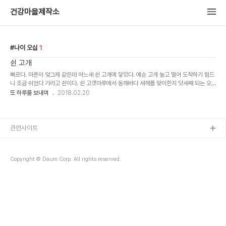
건강마을제작소
나이 오십
1
쉰 고개
빠르다. 마흔이 엊그제 같은데 어느새 쉰 고개에 닿았다. 예순 고개 높고 멀어 도착하기 힘드
니 조금 쉬었다 가라고 쉰이다. 쉰 고갯마루에서 동해바다 새해를 맞이한지 닷새째 되는 오
늘. 잠시 쉬었다 가던 길 계속 가야 하는데 그냥 털석 주저앉아 더는 못 가겠다고 친구 한놈이
또 하루를 보내며
2018.02.20
드러 누..
관련사이트
Copyright © Daum Corp. All rights reserved.