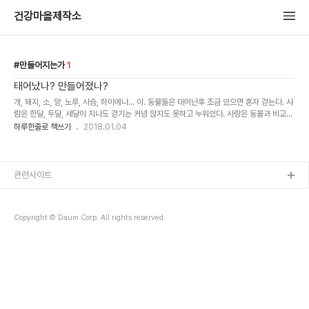
건강마을제작소
만들어지는가
1
태어났나? 만들어졌나?
개, 돼지, 소, 양, 노루, 사슴, 하이에나... 이. 동물들은 태어난후 조금 있으면 혼자 걷는다. 사
람은 한달, 두달, 세달이 지나도 걷기는 커녕 앉지도 못하고 누워있다. 사랑은 동물과 비교하
면 상대적 미숙아 상태로 태어난다. 다른동물의 일용할 양식이 되지 않고 살아 남은것도 다
하루한줄로 책쓰기
2018.01.04
행이다. ..
관련사이트
Copyright © Daum Corp. All rights reserved.