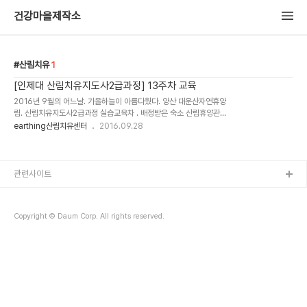
건강마을제작소
산림치유
1
[인제대 산림치유지도사2급과정] 13주차 교육
2016년 9월의 어느날. 가을하늘이 아름다웠다. 양산 대운산자연휴양
림. 산림치유지도사2급과정 실습교육차 . 배정받은 숙소 산림휴양관
테라스에서 한 컷^^ 1층은 대회의실, 소회의실, 화장실 2층은 5개 방
earthing산림치유센터
2016.09.28
으로 구성된 숙소 조금 일찍 도착해서 야영장 스캔. 전기공급안됨. 진
정한 자연휴양..
관련사이트
Copyright © Daum Corp. All rights reserved.