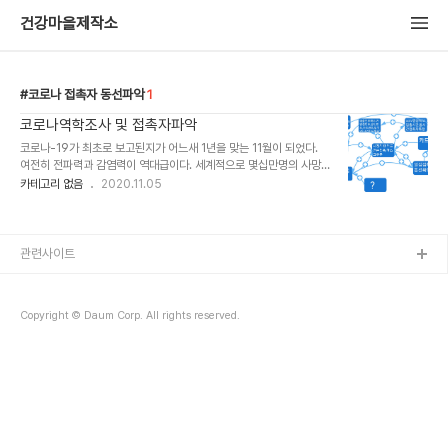
건강마을제작소
코로나 접촉자 동선파악
1
코로나역학조사 및 접촉자파악
코로나-19가 최초로 보고된지가 어느새 1년을 맞는 11월이 되었다.
여전히 전파력과 감염력이 역대급이다. 세계적으로 몇십만명의 사망
자도 속출하고 있다. 백신과 치료제 개발에 열중하지만 오리무중이다.
카테고리 없음
2020.11.05
사전예방과 확진자 발생시 최단시간에 추가 감염 연결고리를 차단하
는 것이 최선책이다. 그래서 동선파악과 접촉자 확인을 하는 역학조사
가 중요하다. cctv는 유용한 도구다. 장소를 특정하고 사람을 특정하
고 시간을 특정할수 있다는 점에서 추가감염을 차단하는 3요소인 시
관련사이트
공인(시간,공간,사람)에 대한 정보확보가 가능하기 때문이다. 확보된
정보를 바탕으로 검사대상자를 찾아내고 연락해서 선별진료소로 와서
PCR검사를 받도록 해야 한다. 바로 이것이 보건소 코로나대응팀이 갖
Copyright © Daum Corp. All rights reserved.
추어야하는 역량이다. 하지만 이론과 현장은 다르다..