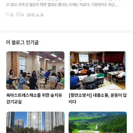
고 있다. 무조건 열심히 하면 결과도 좋다는 시대는 지났다. 기업에서도 최근에
는 '열심히' 보다는 '똑똑하고 창의적'인 것을 요구하고 있다. 왜 그럴까? 시시각
0
0
2012. 6. 8.
각 발전하는 경쟁사회에서 성과중심으로 바꿨기 때문이다. 즉, 같은..
이 블로그 인기글
육아스트레스해소를 위한 숲치유
[함안소방서] 내몸소통, 운동이 답
걷기교실
이다