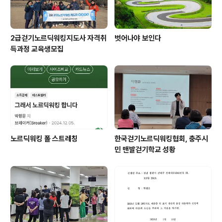
2급걷기노르딕워킹지도사 자격취
벗어나야 보인다
득과정 교육생모집
노르딕워킹 폴 스트레칭
한국걷기노르딕워킹협회, 충주시
민 맨발걷기학교 성황