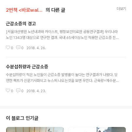
더보기
2번책 <바로walking>
의 다른 글
근감소증의 경고
글 내용
[서울아산병원 노년내과와 카이스트, 평창보건의료원 공동연구결과] 우리나라
노인 1343명 대상으로 연구한 결과. 국내 65세이상노인 적용한 근감소증 진단
기준 입니다. 골격근량(kg)/키(m)제곱의 값이 남자 6.4 이하. 여자 5.2 이하면
0
0
2018. 4. 26.
근감소증 입니다. 골격근량은 체성분검사를 해야 알수 있..
수분섭취량과 근감소증
글 내용
수분섭취량이 적은 노인들이 근감소증 발병률이 높다는 연구결과가 나왔다. 당
연한 팩트가 신문기사화되고 뉴스에 나오는것을 보면 우낀다. 근육량=체수분량
+단백질량. 근감소증 진단기준은 골격근량(kg)/키(m제곱)의 값이 남자는 7.0
0
0
2018. 4. 23.
9이하 여자는 5.27이하 노인들은 평소에 이것저것 가리..
이 블로그 인기글