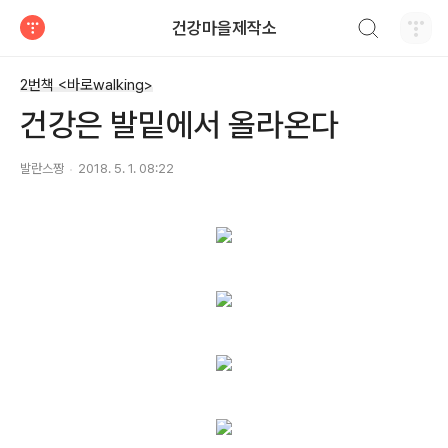
검색하기
건강마을제작소
티스토리
2번책 <바로walking>
건강은 발밑에서 올라온다
발란스짱
2018. 5. 1. 08:22