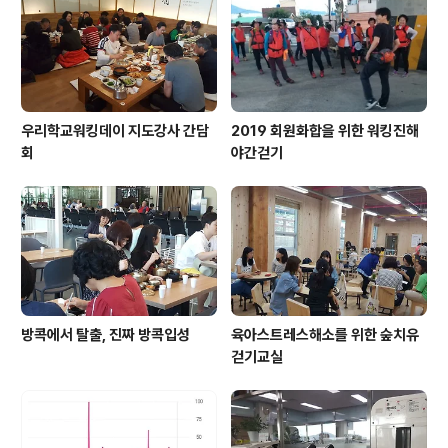
우리학교워킹데이 지도강사 간담
2019 회원화합을 위한 워킹진해
회
야간걷기
방콕에서 탈출, 진짜 방콕입성
육아스트레스해소를 위한 숲치유
걷기교실