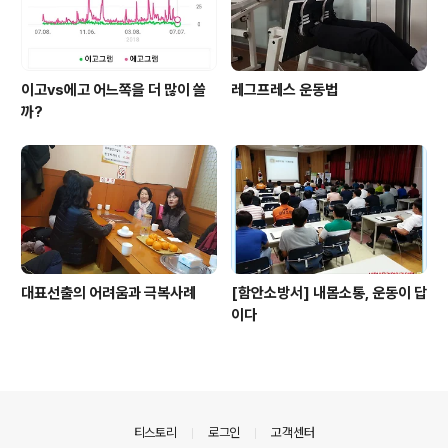
이고vs에고 어느쪽을 더 많이 쓸
레그프레스 운동법
까?
대표선출의 어려움과 극복사례
[함안소방서] 내몸소통, 운동이 답
이다
의안내
티스토리
로그인
고객센터