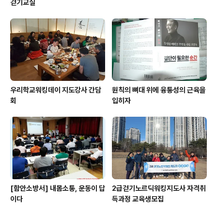
걷기교실
우리학교워킹데이 지도강사 간담
원칙의 뼈대 위에 융통성의 근육을
회
입히자
[함안소방서] 내몸소통, 운동이 답
2급걷기노르딕워킹지도사 자격취
이다
득과정 교육생모집