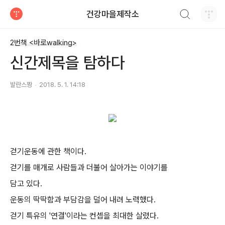
검색하기
건강마을제작소
티스토리
2번책 <바로walking>
신간제목을 탐하다
발란스짱
2018. 5. 1. 14:18
걷기운동에 관한 책이다.
걷기를 매개로 사람들과 더불어 살아가는 이야기를
담고 있다.
운동의 딱딱함과 부담감을 덜어 내려 노력했다.
걷기 특유의 '연결'이라는 컨셉을 최대한 살렸다.