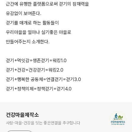
근간에 유행한 플랫폼으로써 걷기의 잠재력을
유감없이 보여준다.
걷기를 매개로 하는 활동들이
우리마을을 얼마나 살기좋은 마을로
만들어주는지 소개한다.
걷기+먹잇감=생존걷기=워킹1.0
걷기+건강=건강걷기=워킹2.0
걷기+행복한 공동체=연결걷기=걷기3.0
걷기+정책의제=정책걷기=걷기4.0
로그 정보
건강마을제작소
사람-마을-건강을 잇는 좋은연결을 추구합니다