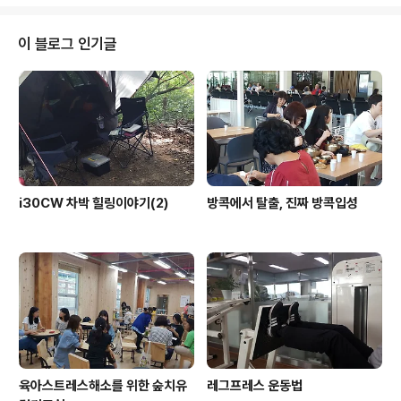
이 블로그 인기글
i30CW 차박 힐링이야기(2)
방콕에서 탈출, 진짜 방콕입성
육아스트레스해소를 위한 숲치유
레그프레스 운동법