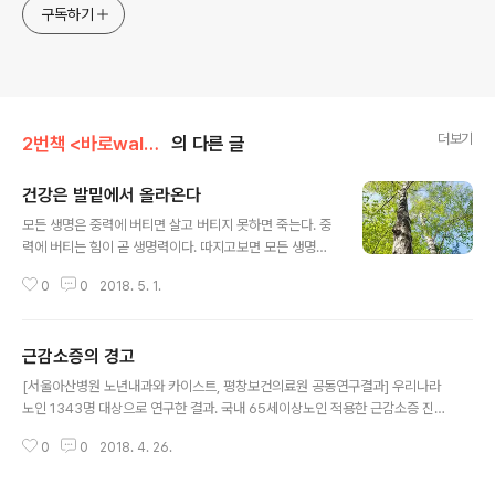
구독하기
더보기
2번책 <바로walking>
의 다른 글
건강은 발밑에서 올라온다
글 내용
모든 생명은 중력에 버티면 살고 버티지 못하면 죽는다. 중
력에 버티는 힘이 곧 생명력이다. 따지고보면 모든 생명력
은 지구가 끌어당기는 힘과 한판대결의 삶이다. 하늘을 날
0
0
2018. 5. 1.
아다니는 새도 아무리 큰 나무도 지구에게 끌려가는 순간
추락이다. 사람도 예외는 아니다. 중력한테 ..
근감소증의 경고
글 내용
[서울아산병원 노년내과와 카이스트, 평창보건의료원 공동연구결과] 우리나라
노인 1343명 대상으로 연구한 결과. 국내 65세이상노인 적용한 근감소증 진단
기준 입니다. 골격근량(kg)/키(m)제곱의 값이 남자 6.4 이하. 여자 5.2 이하면
0
0
2018. 4. 26.
근감소증 입니다. 골격근량은 체성분검사를 해야 알수 있..