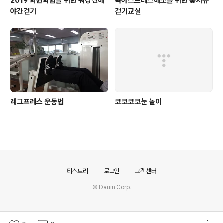
2019 회원화합을 위한 워킹진해
육아스트레스해소를 위한 숲치유
야간걷기
걷기교실
레그프레스 운동법
코코코코눈 놀이
의안내
티스토리
로그인
고객센터
© Daum Corp.