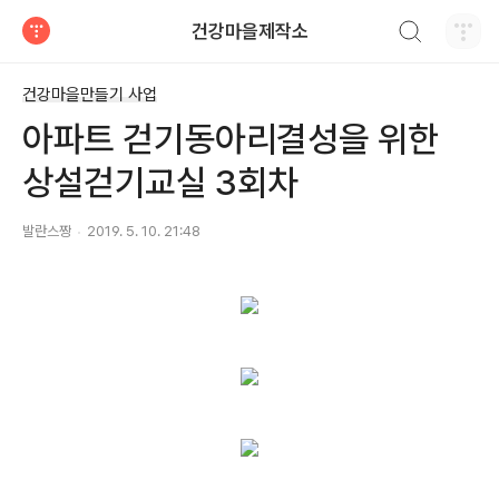
검색하기
건강마을제작소
티스토리
건강마을만들기 사업
아파트 걷기동아리결성을 위한
상설걷기교실 3회차
발란스짱
2019. 5. 10. 21:48