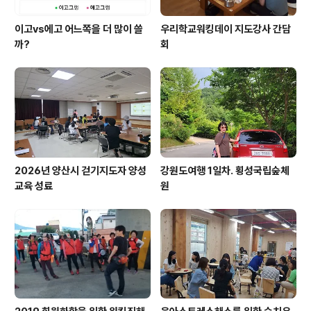
이고vs에고 어느쪽을 더 많이 쓸
우리학교워킹데이 지도강사 간담
까?
회
2026년 양산시 걷기지도자 양성
강원도여행 1일차. 횡성국립숲체
교육 성료
원