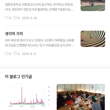
글 내용
경화초등학교 아침등교시간에 실시하는 우리학교 워킹데
이다. 워킹데이 전담강사로 활동하는 진해걷기운동지도자
한분이 카페에 사진을 올렸다. 여러 장의 사진 속에서 보물
0
0
2019. 5. 10.
을 발견했다. # 마지막 사진 주목! 강사님 바로 앞에 걷고
있는 저 꼬맹이 한번 보세요. 정말 제대로 가..
생각의 가치
글 내용
아주 빠르게 정리가 되고 있었다. 50명이 하루종일 교육형
워크샵을 진행했던 장소라고 믿기 어려울만큼 순식간에 깨
끗하게 정리되었다. 얼추 정리가 마무리 되어갈쯤 안타까
0
0
2019. 5. 5.
운 장면이 눈에 들어왔다. 교육에 참가한 시민들이 하루종
일 협업해서 만들어 낸 아이디어 시트들이 구..
이 블로그 인기글