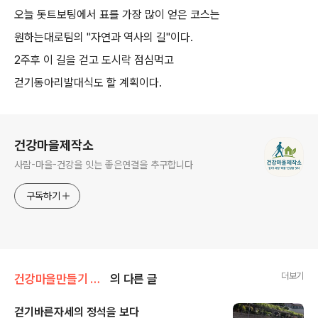
오늘 돗트보팅에서 표를 가장 많이 얻은 코스는
원하는대로팀의 "자연과 역사의 길"이다.
2주후 이 길을 걷고 도시락 점심먹고
걷기동아리발대식도 할 계획이다.
로그 정보
건강마을제작소
사람-마을-건강을 잇는 좋은연결을 추구합니다
구독하기
더보기
건강마을만들기 사업
의 다른 글
걷기바른자세의 정석을 보다