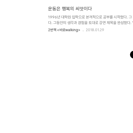
운동은 행복의 씨앗이다
1996년 대학원 입학으로 본격적으로 공부를 시작했다. 그 
다. 그동안의 생각과 경험을 토대로 강연 제목을 완성했다. "
생' 하면 떠오르는 연관단어는 ..
2번책 <바로walking>
2018.01.29