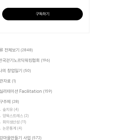
구독하기
류 전체보기
(2848)
한국걷기노르딕워킹협회
(196)
나의 창업일기
(50)
관자료
(1)
실리테이션 Facilitation
(159)
구주제
(28)
숲치유
(4)
양육스트레스
(2)
회의생산성
(11)
논문통계
(4)
강마을만들기 사업
(572)