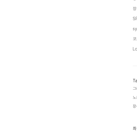
장
S
s
코
L
T
그
노
장
최
최
근