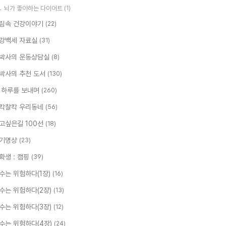
뇌가 좋아하는 다이어트
(1)
림속 건강이야기
(22)
강백세 자료실
(31)
박사의 운동상담실
(8)
박사의 추천 도서
(130)
 하루를 보내며
(260)
칵찰칵 우리동네
(56)
고싶은길 100선
(18)
기명상
(23)
확생 : 캠핑
(39)
수는 위험하다(1장)
(16)
수는 위험하다(2장)
(13)
수는 위험하다(3장)
(12)
수는 위험하다(4장)
(24)