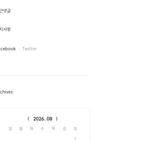
근댓글
지사항
acebook
Twitter
chives
lendar
2026. 08
일
월
화
수
목
금
토
1