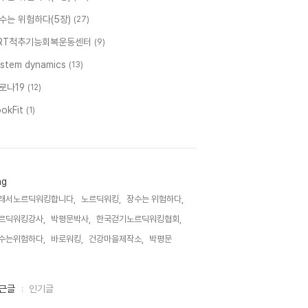
수는 위험하다(5장)
(27)
RT척추기능회복운동센터
(9)
ystem dynamics
(13)
로나19
(12)
ookFit
(1)
ag
래서노르딕워킹합니다,
노르딕워킹,
장수는 위험하다,
르딕워킹강사,
박평문박사,
한국걷기노르딕워킹협회,
수는위험하다,
바로워킹,
건강마을제작소,
박평문,
근글
인기글