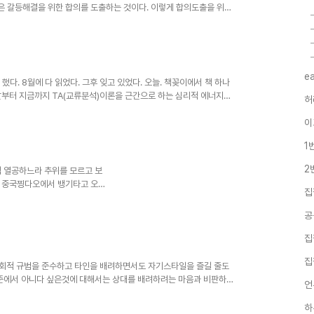
 갈등해결을 위한 합의를 도출하는 것이다. 이렇게 합의도출을 위해
e
구입 했다. 8월에 다 읽었다. 그후 잊고 있었다. 오늘. 책꽂이에서 책 하나
작년말부터 지금까지 TA(교류분석)이론을 근간으로 하는 심리적 에너지를
허
이
1
2
램 열공하느라 추위를 모르고 보
론 중국찡다오에서 뱅기타고 오셨
집
구소다. ▼전문상담사로서 갖추어
공
집
집
, 사회적 규범을 준수하고 타인을 배려하면서도 자기스타일을 즐길 줄도
기준에서 아니다 싶은것에 대해서는 상대를 배려하려는 마음과 비판하고
언
하