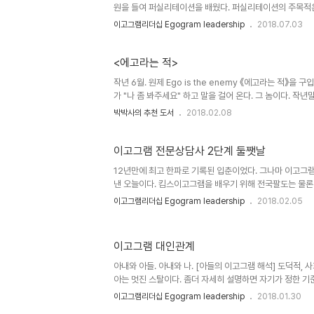
원을 들여 퍼실리테이션을 배웠다. 퍼실리테이션의 주목적은
서는 의견충돌은 당연하다. 양..
이고그램리더십 Egogram leadership
2018.07.03
<에고라는 적>
작년 6월. 원제 Ego is the enemy 《에고라는 적》을 
가 "나 좀 봐주세요" 하고 말을 걸어 온다. 그 놈이다. 
다루는 이고그램에 푹~~빠져 있다. 아..
박박사의 추천 도서
2018.02.08
이고그램 전문상담사 2단계 둘쨋날
12년만에 최고 한파로 기록된 입춘이었다. 그나마 이고그
낸 오늘이다. 킴스이고그램을 배우기 위해 전국팔도는 물
다고 한다. 교육장은 대구에 본부가 있는 한국이고그램연
이고그램리더십 Egogram leadership
2018.02.05
야 할 기본 스..
이고그램 대인관계
아내와 아들. 아내와 나. [아들의 이고그램 해석] 도덕적
아는 멋진 스탈이다. 좀더 자세히 설명하면 자기가 정한 
바로잡아야 한다는 마음이..
이고그램리더십 Egogram leadership
2018.01.30