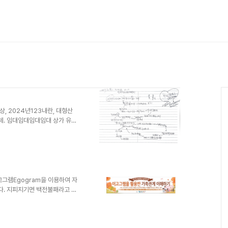
, 2024년123내란, 대형산
체. 임대임대임대임대 상가 유리
되고 일상은 안정되고 행복이 충
비하자^^좋은 시절이 왔는데 경쟁
는 안된다.미리미리 준비해둬야
 대구로 가서 한국이고그램연구소
격검사개발자면서 지금도 국내외를
계신다고 하셨다. 지금부터 5년
그램Egogram을 이용하여 자
다. 지피지기면 백전불패라고 했
해의 틈'을 발견할 수 있다. 자
보면 환한 미소로 마주보고 웃을
 변한다. 상대에 따라서 변하고