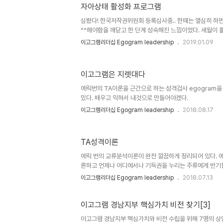
내가 나를 어떻게 생각하고 대하는가에 따라서도 변한다.
자아상태 활성화 프로그램
인해 하루하루 힘든 시간을 보내고 있다면 내가 내 자신을 
하는 내모습은 진정한 자아가 아닌 경우가 많다. 나의 아바
심봤다! 한국저작권위원회 등록심사중.. 한때는 열심히 하면
는 사..
^^해야함을 깨닫고 한 단계 성숙해진 느낌이었다. 세월이 
나와야 한다는 것을 깨닫고 또 한 단계 성숙해진 느낌이었다.
이고그램리더십 Egogram leadership
2019.01.09
은 뭘까? 나눔 :..
이고그램은 지렛대다
에릭번의 TA이론을 근간으로 하는 성격검사 egogram을
밌다. 배우고 익혀서 내것으로 만들어야겠다.
이고그램리더십 Egogram leadership
2018.08.17
TA성격이론
에릭 번의 교류분석이론이 완전 깔끔하게 정리되어 있다. 
론하고 언제나 어디에서나 기득권을 누리는 주류에게 반기
들을 살짝 무시하면서 교류분..
이고그램리더십 Egogram leadership
2018.07.13
이고그램 경남지부 핵심가치 비전 찾기[3]
이고그램 경남지부 핵심가치와 비전 수립을 위해 7명의 상