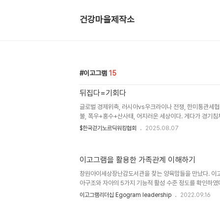
건강마을제작소
이고그램
15
뒤집다=기회다
글로벌 경제위축, 러시아vs우크라이나 전쟁, 한미통관세협상
불, 폭우+홍수+산사태, 어지러운 세상이다. 게다가 경기침
벽에는 끊없이 이어 붙인 임대 현수막.언제쯤 경기가 회복
$한국걷기노르딕워킹협회
2025.08.07
만한 살맛나는 세상이 될까?곧 이렇게 될 것이다. 믿고 준
에 밀려 혼자 불경기 타령하면서 신세한탄, 시절한탄 해서
한다. 물 들어오기 전에 거물을 정비해둬야 한다.오랜만에
이고그램을 활용한 가족관계 이해하기
장 면경 김종호 박사님을 뵙고 왔다. 한국형 이고그램 성
누비면서 활동하시는 현역이시다.sns로 나의 활동을 보고 
창원아이세상장난감도서관을 찾는 양육맘들을 만났다. 이고
후를 준비하라..
아구조와 자아의 5가지 기능적 활성 수준 정도를 확인하였
다. 부부관계가 전쟁은 아니지만 나를 알고 배우자를 알면 '이
이고그램리더십 Egogram leadership
2022.09.16
그마한 틈에서 시작한 상대방 마음 알아봐 주기를 반복하다
수 있다. 성격은 변하지 않는다고들 말한다. 아니다! 성격은