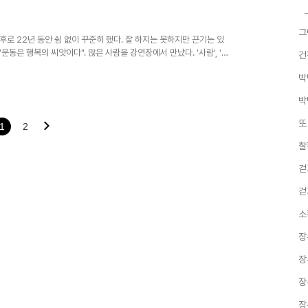
그
후로 22년 동안 쉼 없이 꾸준히 했다. 잘 하지는 못하지만 끈기는 있
운동은 행복의 씨앗이다". 많은 사람을 강연장에서 만났다. '사람', '인
건
박
박
또
1
2
찰
걷
걷
소
장
장
장
장