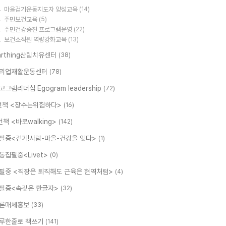
마을걷기운동지도자 양성교육
(14)
주민보건교육
(5)
주민건강증진 프로그램운영
(22)
보건소직원 역량강화교육
(13)
arthing산림치유센터
(38)
리업재활운동센터
(78)
고그램리더십 Egogram leadership
(72)
번책 <장수는위험하다>
(16)
번책 <바로walking>
(142)
필중<걷기!사람-마을-건강을 잇다>
(1)
동집필중<Livet>
(0)
필중 <직장은 퇴직해도 근육은 현역처럼>
(4)
필중<속깊은 한글자>
(32)
론매체홍보
(33)
루한줄로 책쓰기
(141)