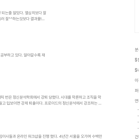
 혹여 양육스트레스와 우울감으로
파악하는 것이 먼저다. 이때 파악
파를 진정한 내 자신으로 알고 있
 되는줄 알았다. 열심히보다 잘
흘러 잘^^하는것보다 결과물!이
 결과물!이 눈앞이다. 또 다음
분
 공부하고 있다. 알아갈수록 재
$
$
이
퍼
에릭 번은 정신분석학회에서 강퇴 당했다. 시대를 막론하고 조직을 막
연
들고 밉보이면 강제 퇴출이다. 프로이드의 정신분석에서 강조하는 것
임이사들과 온라인 워크샵을 진행 했다. 4년간 서울을 오가며 수백만
건