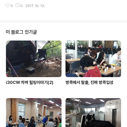
기록의 기술을 업그레이드 시키기 위해서 캘리그라피를 독
0
0
2017. 10. 13.
학하고 있다. 모든 아이디어가 그렇듯이 순간적으로 스치
는 생각을 잡아야 한다. 오늘 하루 밥값은 ..
이 블로그 인기글
i30CW 차박 힐링이야기(2)
방콕에서 탈출, 진짜 방콕입성