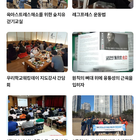
육아스트레스해소를 위한 숲치유
레그프레스 운동법
걷기교실
우리학교워킹데이 지도강사 간담
원칙의 뼈대 위에 융통성의 근육을
회
입히자