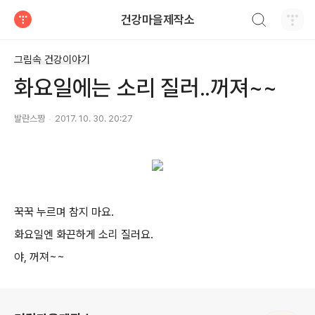
검색하기
건강마을제작소
티스토리
그림속 건강이야기
화요일에는 소리 질러..꺼져~~
발란스짱
2017. 10. 30. 20:27
꾹꾹 누르며 참지 마요.
화요일엔 화끈하게 소리 질러요.
야, 꺼져~~
로그 정보