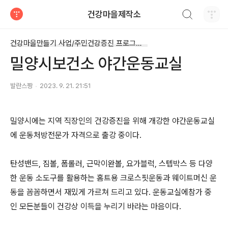
검색하기
건강마을제작소
티스토리
건강마을만들기 사업/주민건강증진 프로그램운영
밀양시보건소 야간운동교실
발란스짱
2023. 9. 21. 21:51
밀양시에는 지역 직장인의 건강증진을 위해 개강한 야간운동교실
에 운동처방전문가 자격으로 출강 중이다.
탄성밴드, 짐볼, 폼롤러, 근막이완볼, 요가블럭, 스텝박스 등 다양
한 운동 소도구를 활용하는 홈트용 크로스핏운동과 웨이트머신 운
동을 꼼꼼하면서 재밌게 가르쳐 드리고 있다. 운동교실에참가 중
인 모든분들이 건강상 이득을 누리기 바라는 마음이다.