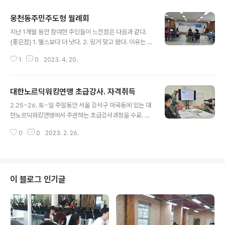
웅천동주민주도형 월례회
글 내용
지난 1개월 동안 참여한 주민들이 느낀점은 다음과 같다.
{좋은점} 1. 헬스보다 더 낫다. 2. 링거 맞고 왔다. 이유는 좋
은 분들과 함께하는 것이 좋아서 {바람} 1. 역량이 쌓일 때
1
0
2023. 4. 20.
까지 기간을 연장해 달라. 2. 햇빛가리개 얼굴마스크 구입
해 주세요. 3. 자세를 익히려 하니까 운동이 많이 된다는 생
각이 든다. 4. 체중감량에 도움이 된다. 5. 양적이 변화도
대한노르딕워킹연맹 초급강사. 자격취득
의미 있지만 더 중요한 것은 질적인 변화다.
글 내용
2.25~26. 토~일 주말동안 서울 강서구 마곡동에 있는 대
한노르딕워킹연맹에서 주관하는 초급강사과정을 수료. 이
론시험과 실기시험으로 구성된 자격검증시험을 통과하고
0
0
2023. 2. 26.
basic instructor 자격증을 취득했다. 앞으로 다양한 부
류의 사람들에게 노르딕워킹의 건강상 유익함을 전파할 계
획이다.
이 블로그 인기글