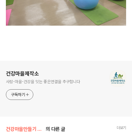
로그 정보
건강마을제작소
사람-마을-건강을 잇는 좋은연결을 추구합니다
구독하기
더보기
건강마을만들기 사업/주민건강증진 프로그램운영
의 다른 글