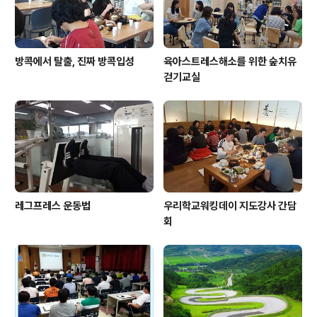
방콕에서 탈출, 진짜 방콕입성
육아스트레스해소를 위한 숲치유
걷기교실
레그프레스 운동법
우리학교워킹데이 지도강사 간담
회