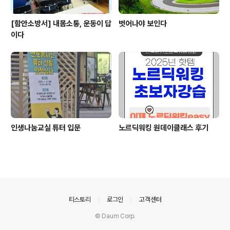
[함안소방서] 내몸소통, 운동이 답
벗어나야 보인다
이다
인생나눔교실 튜터 입문
노르딕워킹 원데이클래스 후기
의안내
티스토리
로그인
고객센터
© Daum Corp.