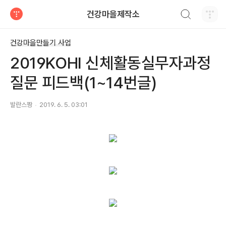
검색하기
건강마을제작소
티스토리
건강마을만들기 사업
2019KOHI 신체활동실무자과정
질문 피드백(1~14번글)
발란스짱
2019. 6. 5. 03:01