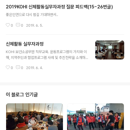
2019KOHI 신체활동실무자과정 질문 피드백(15~26번글)
글 내용
좋은인연으로 다시 뵙길 기대하면서..
0
0
2019. 6. 5.
신체활동 실무자과정
글 내용
KOHI 보건소공무원 직무교육. 운동프로그램의 가치와 이
해, 지역주민과 협업프로그램 사례 및 추진전략을 소개하
는 현업적용을 위한 특강. 항상 즐겁고 재밌다. 밀양, 고창,
0
0
2019. 6. 4.
용인, 청도보건소에 근무하는 샘들 다시 만나서 반가웠다.
과제를 한아름 안고 내려왔다. 오늘밤 주인공은..
이 블로그 인기글