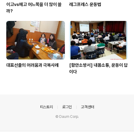
이고vs에고 어느쪽을 더 많이 쓸
레그프레스 운동법
까?
대표선출의 어려움과 극복사례
[함안소방서] 내몸소통, 운동이 답
이다
의안내
티스토리
로그인
고객센터
© Daum Corp.