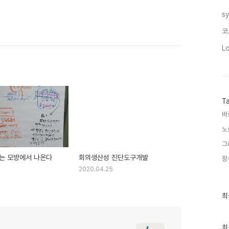
s
코
L
T
바
노
그
는 모방에서 나온다
회의생산성 진단도구개발
장
0
2020.04.25
최
최
근
글
과
인
최