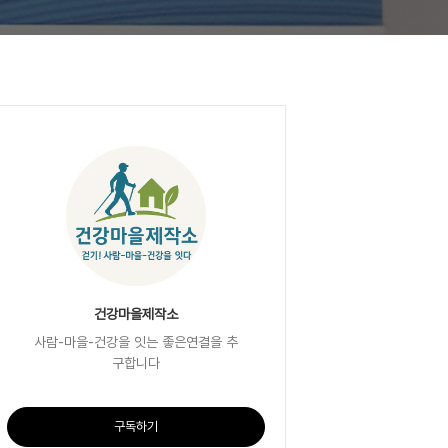
건강마을제작소
사람-마을-건강을 잇는 좋은연결을 추
구합니다
구독하기