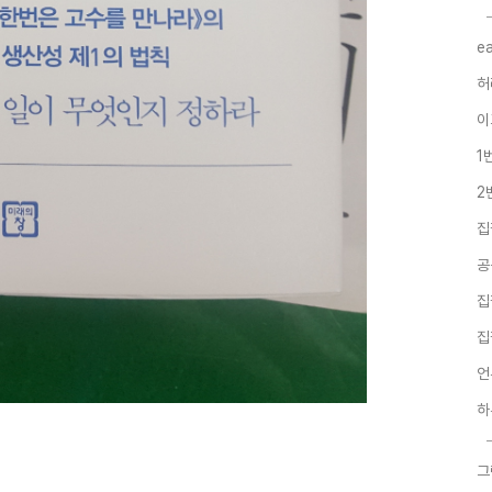
e
허
이
1
2
집
공
집
집
언
하
그