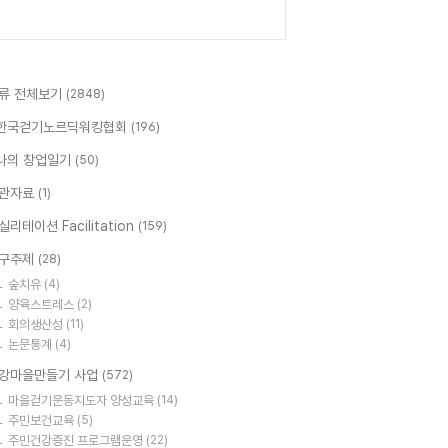
류 전체보기
(2848)
한국걷기노르딕워킹협회
(196)
나의 창업일기
(50)
관자료
(1)
실리테이션 Facilitation
(159)
구주제
(28)
숲치유
(4)
양육스트레스
(2)
회의생산성
(11)
논문통계
(4)
강마을만들기 사업
(572)
마을걷기운동지도자 양성교육
(14)
주민보건교육
(5)
주민건강증진 프로그램운영
(22)