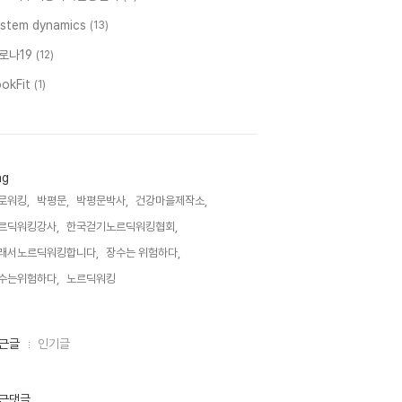
ystem dynamics
(13)
로나19
(12)
ookFit
(1)
ag
로워킹,
박평문,
박평문박사,
건강마을제작소,
르딕워킹강사,
한국걷기노르딕워킹협회,
래서노르딕워킹합니다,
장수는 위험하다,
수는위험하다,
노르딕워킹,
근글
인기글
근댓글