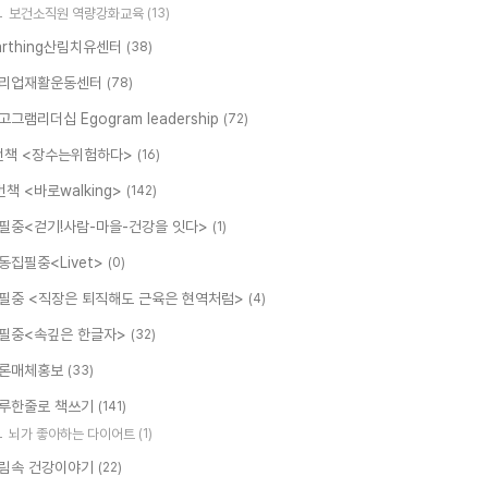
보건소직원 역량강화교육
(13)
arthing산림치유센터
(38)
리업재활운동센터
(78)
고그램리더십 Egogram leadership
(72)
번책 <장수는위험하다>
(16)
번책 <바로walking>
(142)
필중<걷기!사람-마을-건강을 잇다>
(1)
동집필중<Livet>
(0)
필중 <직장은 퇴직해도 근육은 현역처럼>
(4)
필중<속깊은 한글자>
(32)
론매체홍보
(33)
루한줄로 책쓰기
(141)
뇌가 좋아하는 다이어트
(1)
림속 건강이야기
(22)