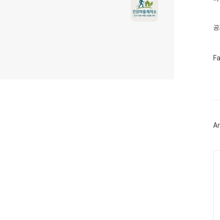
기
글
공
페
F
이
스
북
트
위
터
플
러
Ar
그
인
Ca