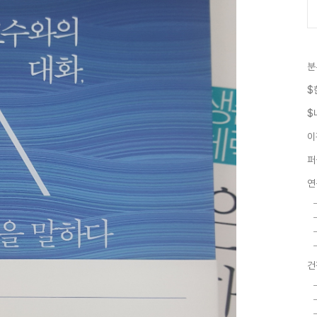
분
$
$
이
퍼
연
건