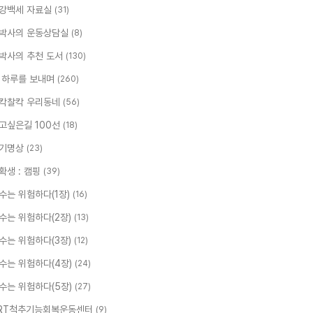
강백세 자료실
(31)
박사의 운동상담실
(8)
박사의 추천 도서
(130)
 하루를 보내며
(260)
칵찰칵 우리동네
(56)
고싶은길 100선
(18)
기명상
(23)
확생 : 캠핑
(39)
수는 위험하다(1장)
(16)
수는 위험하다(2장)
(13)
수는 위험하다(3장)
(12)
수는 위험하다(4장)
(24)
수는 위험하다(5장)
(27)
RT척추기능회복운동센터
(9)