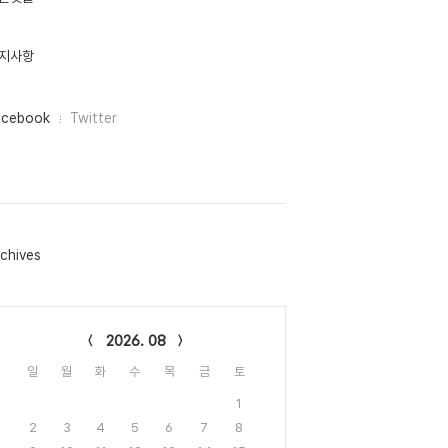
지사항
acebook
Twitter
chives
lendar
2026. 08
일
월
화
수
목
금
토
1
2
3
4
5
6
7
8