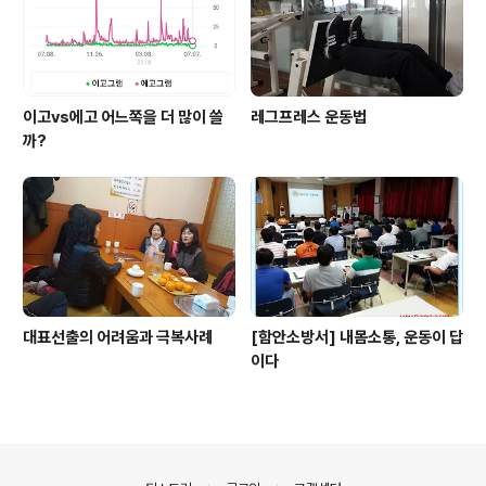
이고vs에고 어느쪽을 더 많이 쓸
레그프레스 운동법
까?
대표선출의 어려움과 극복사례
[함안소방서] 내몸소통, 운동이 답
이다
의안내