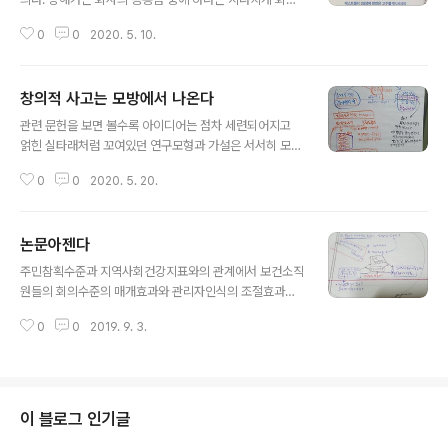
가 많다는 것이다. 《고수와의 대화, 생산성을 말하다》본문
0
0
2020. 5. 10.
중에서 한근태 지음, 2019년, 미래의창(서울)
창의적 사고는 모방에서 나온다
글 내용
관련 문헌을 보면 볼수록 아이디어는 점차 세련되어지고
얽힌 실타래처럼 꼬여있던 연구모형과 가설은 서서히 모양
을 드러낸다. 처음에는 작품완성을 위한답시고 뭔가를 붙
0
0
2020. 5. 20.
이려 노력했는데 그게 틀렸음을 이제서야 깨닫는다. 완성
은 덧붙임에서 나오는 것이 아니라 조각하듯 깎아냄에서
완성된다. 아득하게만 느껴지던 논문의 틀이 제법 자리잡
논문아젠다
아 간다. 깊이는 부족하지만 모두의 관점을 뒤집고 관심을
글 내용
불러일으키는 주제라고 자부한다. 대한민국 공중보건의료
주민참획수준과 지역사회건강지표와의 관계에서 보건소직
기관의 조직개발과.조직건강 수준을 업그레이드 시켜서 공
원들의 회의수준의 매개효과와 관리자인식의 조절효과에
무원들의 에너지가 주민건강증진으로 이어지게 할 프로세
대해서 확인해 보고 싶딘. 1. 용어 정의후 2. 전국보건소 통
스를 제시 할 것이다. 개봉박두! 글. 건강마을제작소 박평문
0
0
2019. 9. 3.
합건강증진사업 연계업무담당자 설문조사 3. 설문 데이타
박사
와 지역사회건강조사결과 건강지표와 비교분석후 가설검
증 4.
이 블로그 인기글