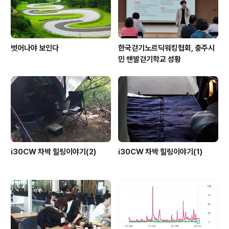
벗어나야 보인다
한국걷기노르딕워킹협회, 충주시
민 맨발걷기학교 성황
i30CW 차박 힐링이야기(2)
i30CW 차박 힐링이야기(1)