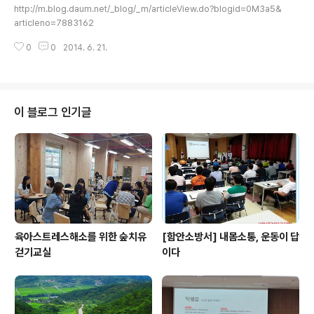
http://m.blog.daum.net/_blog/_m/articleView.do?blogid=0M3a5&
articleno=7883162
0
0
2014. 6. 21.
이 블로그 인기글
육아스트레스해소를 위한 숲치유
[함안소방서] 내몸소통, 운동이 답
걷기교실
이다