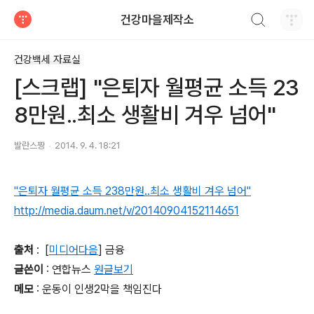
검색하기
건강마을제작소
티스토리
건강백세 자료실
[스크랩] "은퇴자 월평균 소득 23
8만원..최소 생활비 겨우 넘어"
발란스짱
2014. 9. 4. 18:21
"은퇴자 월평균 소득 238만원..최소 생활비 겨우 넘어"
http://media.daum.net/v/20140904152114651
출처
: [
미디어다음
] 금융
글쓴이
: 연합뉴스
원글보기
메모
: 운동이 인생2막을 책임진다