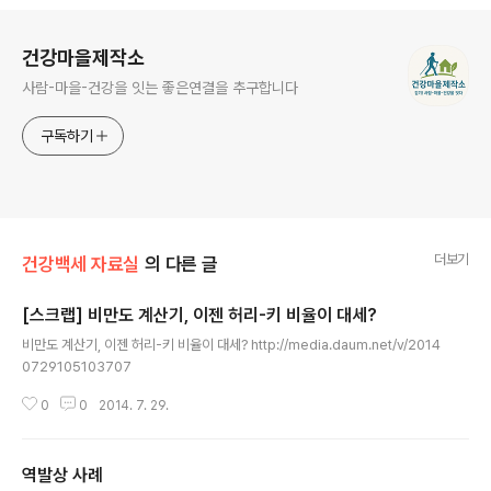
로그 정보
건강마을제작소
사람-마을-건강을 잇는 좋은연결을 추구합니다
구독하기
더보기
건강백세 자료실
의 다른 글
[스크랩] 비만도 계산기, 이젠 허리-키 비율이 대세?
글 내용
비만도 계산기, 이젠 허리-키 비율이 대세? http://media.daum.net/v/2014
0729105103707
0
0
2014. 7. 29.
역발상 사례
글 내용