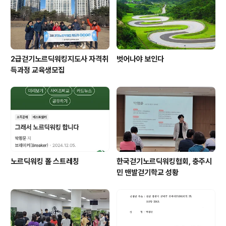
2급걷기노르딕워킹지도사 자격취
벗어나야 보인다
득과정 교육생모집
노르딕워킹 폴 스트레칭
한국걷기노르딕워킹협회, 충주시
민 맨발걷기학교 성황