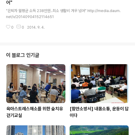
어"
글 내용
"은퇴자 월평균 소득 238만원..최소 생활비 겨우 넘어" http://media.daum.
net/v/20140904152114651
0
0
2014. 9. 4.
이 블로그 인기글
육아스트레스해소를 위한 숲치유
[함안소방서] 내몸소통, 운동이 답
걷기교실
이다