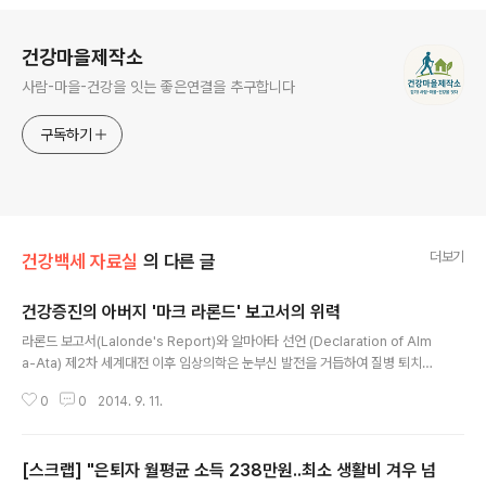
로그 정보
건강마을제작소
사람-마을-건강을 잇는 좋은연결을 추구합니다
구독하기
더보기
건강백세 자료실
의 다른 글
건강증진의 아버지 '마크 라론드' 보고서의 위력
글 내용
라론드 보고서(Lalonde's Report)와 알마아타 선언 (Declaration of Alm
a-Ata) 제2차 세계대전 이후 임상의학은 눈부신 발전을 거듭하여 질병 퇴치에
공헌해 왔다. 1970년대에 들어서면서 지속적으로 새로운 기기와 치료법이 개
0
0
2014. 9. 11.
발되면서 의료비 앙등에 의한 경제적 부담, 치료중심의 의료제도에 대한 ..
[스크랩] "은퇴자 월평균 소득 238만원..최소 생활비 겨우 넘