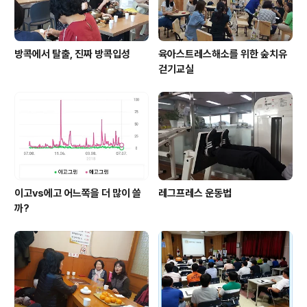
방콕에서 탈출, 진짜 방콕입성
육아스트레스해소를 위한 숲치유
걷기교실
이고vs에고 어느쪽을 더 많이 쓸
레그프레스 운동법
까?