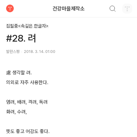
검색하기
건강마을제작소
티스토리
집필중<속깊은 한글자>
#28. 려
발란스짱
2018. 3. 14. 01:00
慮 생각할 려.
의외로 자주 사용한다.
염려, 배려, 격려, 독려
화려, 수려,
뜻도 좋고 어감도 좋다.