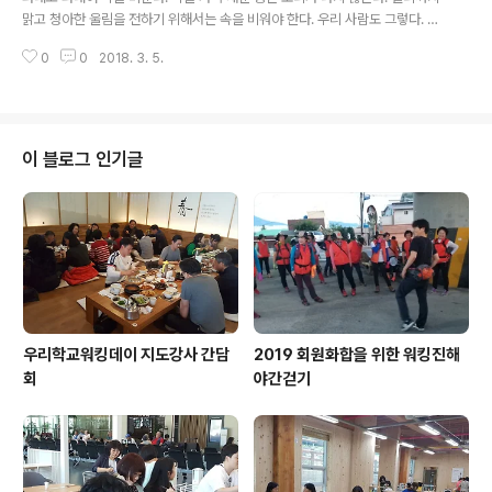
맑고 청아한 울림을 전하기 위해서는 속을 비워야 한다. 우리 사람도 그렇다. 욕
심으로 가득채운 목소리는 울림이 없다. 걱정과 번뇌를 가득 채운 목소리는 공
0
0
2018. 3. 5.
감이 없다. 자신의 속을 비워 낸 종은 비울수록..
이 블로그 인기글
우리학교워킹데이 지도강사 간담
2019 회원화합을 위한 워킹진해
회
야간걷기