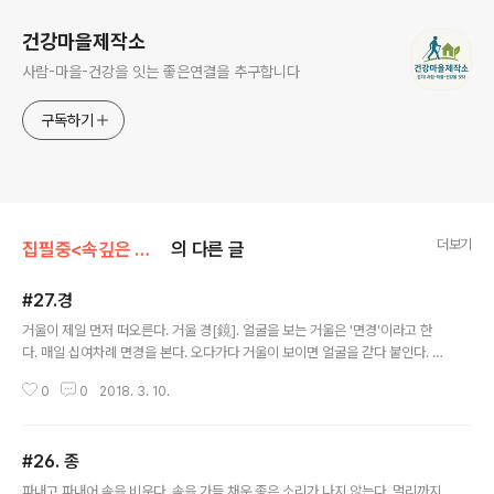
건강마을제작소
사람-마을-건강을 잇는 좋은연결을 추구합니다
구독하기
더보기
집필중<속깊은 한글자>
의 다른 글
#27.경
글 내용
거울이 제일 먼저 떠오른다. 거울 경[鏡]. 얼굴을 보는 거울은 '면경'이라고 한
다. 매일 십여차례 면경을 본다. 오다가다 거울이 보이면 얼굴을 갇다 붙인다. 화
장실에서도 손 씻을 때 거울속 얼굴을 본다. 왜 이렇게 자주 거울을 볼까? 왜 이
0
0
2018. 3. 10.
렇게 공공장소에 거울이 많을까? 거울을 ..
#26. 종
글 내용
파내고 파내어 속을 비운다. 속을 가득 채운 종은 소리가 나지 않는다. 멀리까지