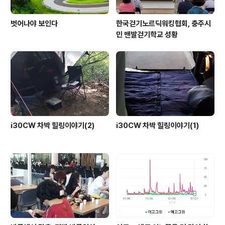
벗어나야 보인다
한국걷기노르딕워킹협회, 충주시
민 맨발걷기학교 성황
i30CW 차박 힐링이야기(2)
i30CW 차박 힐링이야기(1)