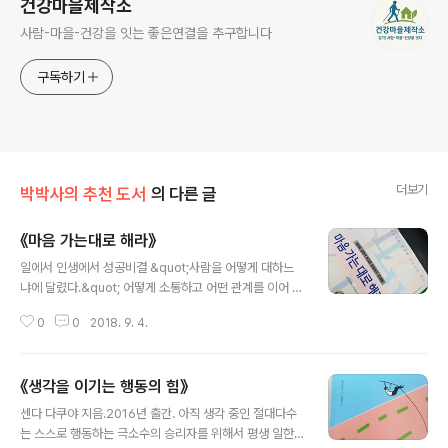
건강마을제작소
사람-마을-건강을 잇는 좋은연결을 추구합니다
구독하기
더보기
박박사의 추천 도서
의 다른 글
《마음 가는대로 해라》
글 내용
일에서 인생에서 성공비결 &quot;사람을 어떻게 대하느
냐에 달렸다.&quot; 어떻게 소통하고 어떤 관계를 이어 가
는지 되돌아 보자. 모두에게 우호적일 필요는 없다. 그렇게
0
0
2018. 9. 4.
살다가는 내가 먼저 죽거나 돌아버릴 것이다. 모든 일은 상
사와 그와 그녀를 위해서 하는 것이 아니다. 나를 ..
《생각을 이기는 행동의 힘》
글 내용
센다 다쿠야 지음.2016년 출간. 아직 생각 중인 절대다수
는 스스로 행동하는 극소수의 승리자를 위해서 평생 일한