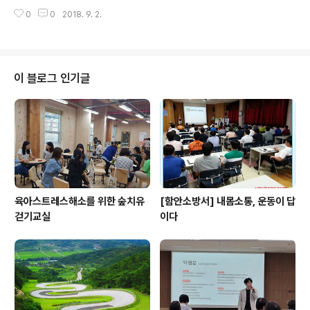
다. 우수한 사람이 성공하는. 것이 아니라 우수한 사람들의
0
0
2018. 9. 2.
지지를 받는사람이 성공한다. 이들의 지지를 받는 가장 손
쉬운 비결은 월급을 주면 된다. 내가 이들의 대..
이 블로그 인기글
육아스트레스해소를 위한 숲치유
[함안소방서] 내몸소통, 운동이 답
걷기교실
이다