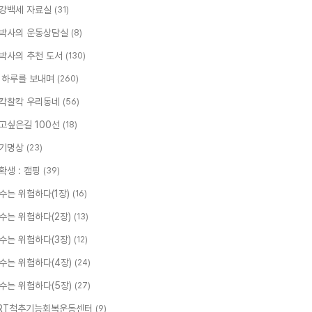
강백세 자료실
(31)
박사의 운동상담실
(8)
박사의 추천 도서
(130)
 하루를 보내며
(260)
칵찰칵 우리동네
(56)
고싶은길 100선
(18)
기명상
(23)
확생 : 캠핑
(39)
수는 위험하다(1장)
(16)
수는 위험하다(2장)
(13)
수는 위험하다(3장)
(12)
수는 위험하다(4장)
(24)
수는 위험하다(5장)
(27)
RT척추기능회복운동센터
(9)