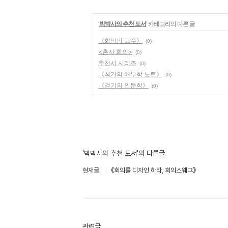
'
박박사의 추천 도서
' 카테고리의 다른 글
《회의의 고수》
(0)
<혼자 회의>
(0)
추천서 시리즈
(0)
《석가의 해부학 노트》
(0)
《걷기의 인문학》
(0)
'박박사의 추천 도서'의 다른글
현재글
《회의를 디자인 하라, 회의스웨그》
관련글