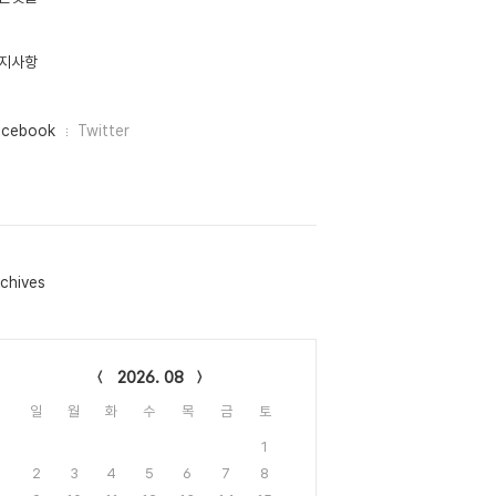
지사항
acebook
Twitter
chives
lendar
2026. 08
일
월
화
수
목
금
토
1
2
3
4
5
6
7
8