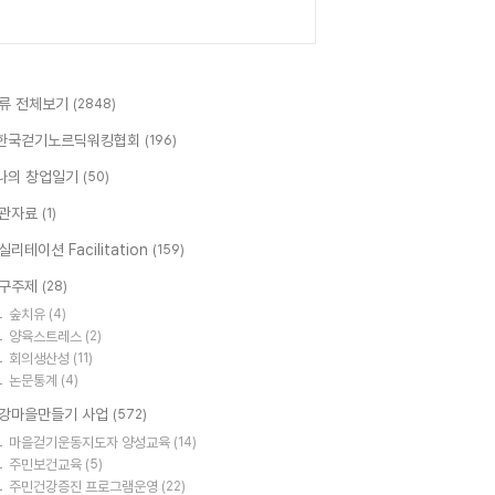
류 전체보기
(2848)
한국걷기노르딕워킹협회
(196)
나의 창업일기
(50)
관자료
(1)
실리테이션 Facilitation
(159)
구주제
(28)
숲치유
(4)
양육스트레스
(2)
회의생산성
(11)
논문통계
(4)
강마을만들기 사업
(572)
마을걷기운동지도자 양성교육
(14)
주민보건교육
(5)
주민건강증진 프로그램운영
(22)