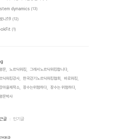
ystem dynamics
(13)
로나19
(12)
ookFit
(1)
ag
평문,
노르딕워킹,
그래서노르딕워킹합니다,
르딕워킹강사,
한국걷기노르딕워킹협회,
바로워킹,
강마을제작소,
장수는위험하다,
장수는 위험하다,
평문박사,
근글
인기글
근댓글