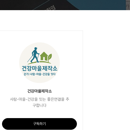
건강마을제작소
사람-마을-건강을 잇는 좋은연결을 추
구합니다
구독하기