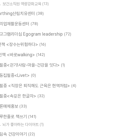
보건소직원 역량강화교육
(13)
arthing산림치유센터
(38)
리업재활운동센터
(78)
고그램리더십 Egogram leadership
(72)
번책 <장수는위험하다>
(16)
번책 <바로walking>
(142)
필중<걷기!사람-마을-건강을 잇다>
(1)
동집필중<Livet>
(0)
필중 <직장은 퇴직해도 근육은 현역처럼>
(4)
필중<속깊은 한글자>
(32)
론매체홍보
(33)
루한줄로 책쓰기
(141)
뇌가 좋아하는 다이어트
(1)
림속 건강이야기
(22)