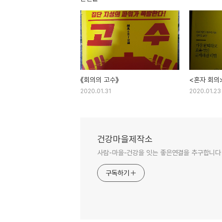
《회의의 고수》
<혼자 회의
2020.01.31
2020.01.23
건강마을제작소
사람-마을-건강을 잇는 좋은연결을 추구합니다
구독하기