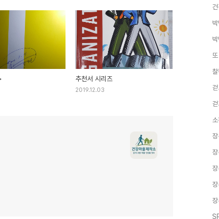
건
박
박
또
찰
>
추천서 시리즈
걷
2019.12.03
걷
소
장
장
장
장
장
S