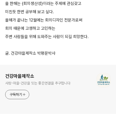
올 한해는 {회의생산성}이라는 주제에 관심갖고
미친듯 한번 공부해 보고 싶다.
올해가 끝나는 12월에는 회의디자인 전문가로써
회의 때문에 고생하고 고민하는
주변 사람들을 위해 도와주는 사람이 되길 희망한다.
글. 건강마을제작소 박평문박사
로그 정보
건강마을제작소
사람-마을-건강을 잇는 좋은연결을 추구합니다
구독하기