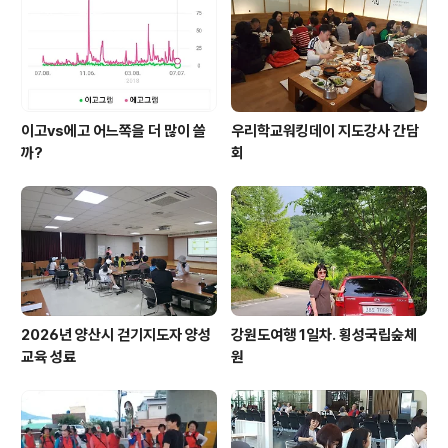
이고vs에고 어느쪽을 더 많이 쓸
우리학교워킹데이 지도강사 간담
까?
회
2026년 양산시 걷기지도자 양성
강원도여행 1일차. 횡성국립숲체
교육 성료
원