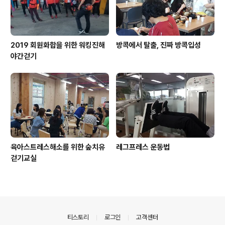
2019 회원화합을 위한 워킹진해
방콕에서 탈출, 진짜 방콕입성
야간걷기
육아스트레스해소를 위한 숲치유
레그프레스 운동법
걷기교실
의안내
티스토리
로그인
고객센터