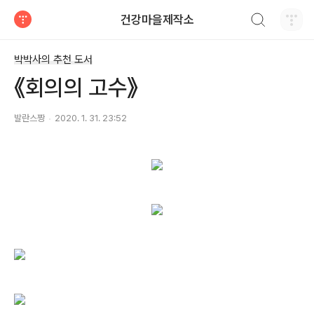
검색하기
건강마을제작소
티스토리
박박사의 추천 도서
《회의의 고수》
발란스짱
2020. 1. 31. 23:52