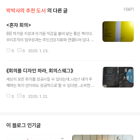
더보기
박박사의 추천 도서
의 다른 글
<혼자 회의>
글 내용
《《《 차가운 지성과 뜨거운 직감을 불어 넣는 좋은 책이다.
우리조직의 업무성과는 주민건강지표와 연결되어 있다. 조
직원 모두 업무추진에 있어서 열과 성을 다해 나름 최선을
0
0
2020. 1. 23.
다하고 있다. 게다가 직원들의 역량강화를 위해서도 외부
전문기관에서 꾸준히 의무교육도 받고 있다. 그런..
《회의를 디자인 하라, 회의스웨그》
글 내용
세상의 모든 회의를 성공시킬 수 있다는데..나는? 내가 주
재하는 회의 만이라도 성공적으로 할 수 있다면...소박한 바
램을 가진 사람을 위해 정말 도움될 책을 소개 한다. 김상목
0
0
2020. 1. 22.
저. 《회의스웨그》라는 책이다. 첫술에 배부를 수 없다. 읽고
실전에 적용해 보고 피드백받고 수정..
이 블로그 인기글