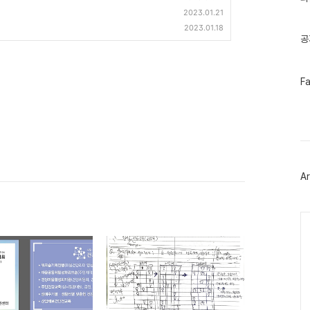
기
2023.01.21
글
2023.01.18
공
페
F
이
스
북
트
위
터
플
러
Ar
그
인
Ca