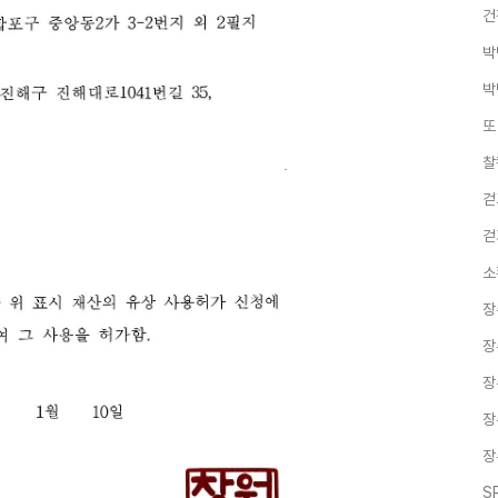
건
박
박
또
찰
걷
걷
소
장
장
장
장
장
S