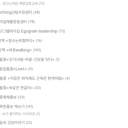
보건소직원 역량강화교육
(13)
arthing산림치유센터
(38)
리업재활운동센터
(78)
고그램리더십 Egogram leadership
(72)
번책 <장수는위험하다>
(16)
번책 <바로walking>
(142)
필중<걷기!사람-마을-건강을 잇다>
(1)
동집필중<Livet>
(0)
필중 <직장은 퇴직해도 근육은 현역처럼>
(4)
필중<속깊은 한글자>
(32)
론매체홍보
(33)
루한줄로 책쓰기
(141)
뇌가 좋아하는 다이어트
(1)
림속 건강이야기
(22)