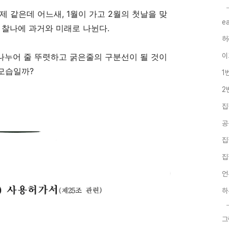
 같은데 어느새, 1월이 가고 2월의 첫날을 맞
e
 찰나에 과거와 미래로 나뉜다.
허
나누어 줄 뚜렷하고 굵은줄의 구분선이 될 것이
이
 모습일까?
1
2
집
공
집
집
언
하
그