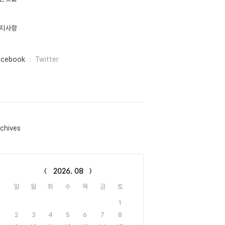
지사항
acebook
Twitter
chives
lendar
2026. 08
일
월
화
수
목
금
토
1
2
3
4
5
6
7
8