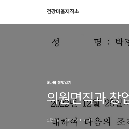
건강마을제작소
$나의 창업일기
의원면직과 창
발란스짱
2023. 2. 1. 01:39