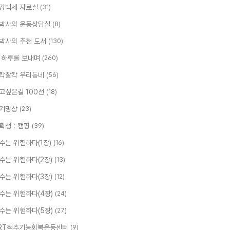
강백세 자료실
(31)
박사의 운동상담실
(8)
박사의 추천 도서
(130)
 하루를 보내며
(260)
칵찰칵 우리동네
(56)
고싶은길 100선
(18)
기명상
(23)
확생 : 캠핑
(39)
수는 위험하다(1장)
(16)
수는 위험하다(2장)
(13)
수는 위험하다(3장)
(12)
수는 위험하다(4장)
(24)
수는 위험하다(5장)
(27)
RT척추기능회복운동센터
(9)