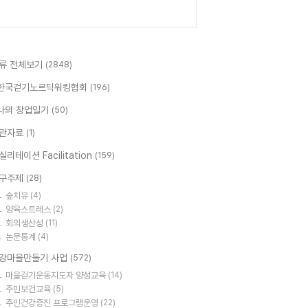
류 전체보기
(2848)
한국걷기노르딕워킹협회
(196)
나의 창업일기
(50)
관자료
(1)
실리테이션 Facilitation
(159)
구주제
(28)
숲치유
(4)
양육스트레스
(2)
회의생산성
(11)
논문통계
(4)
강마을만들기 사업
(572)
마을걷기운동지도자 양성교육
(14)
주민보건교육
(5)
주민건강증진 프로그램운영
(22)