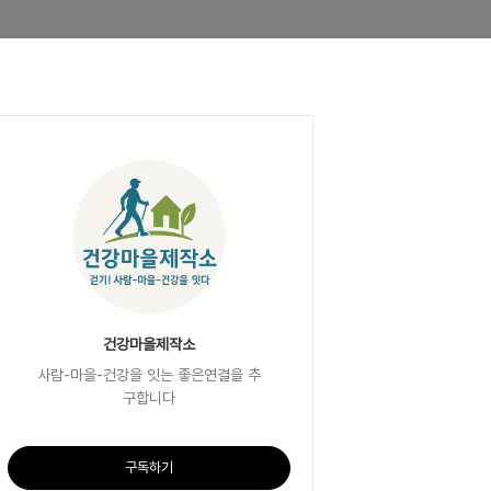
건강마을제작소
사람-마을-건강을 잇는 좋은연결을 추
구합니다
구독하기