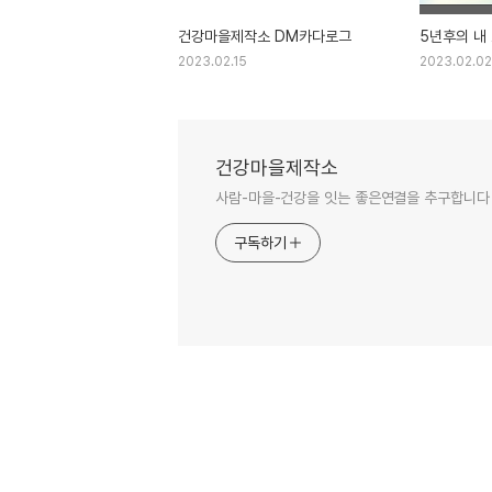
건강마을제작소 DM카다로그
5년후의 내
2023.02.15
2023.02.02
건강마을제작소
사람-마을-건강을 잇는 좋은연결을 추구합니다
구독하기