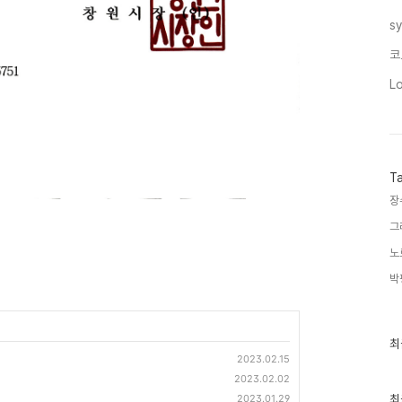
s
코
L
T
장
그
노
박
최
최
근
2023.02.15
글
2023.02.02
과
인
2023.01.29
최