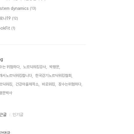
ystem dynamics
(13)
로나19
(12)
ookFit
(1)
ag
수는 위험하다,
노르딕워킹강사,
박평문,
래서노르딕워킹합니다,
한국걷기노르딕워킹협회,
르딕워킹,
건강마을제작소,
바로워킹,
장수는위험하다,
평문박사,
근글
인기글
근댓글