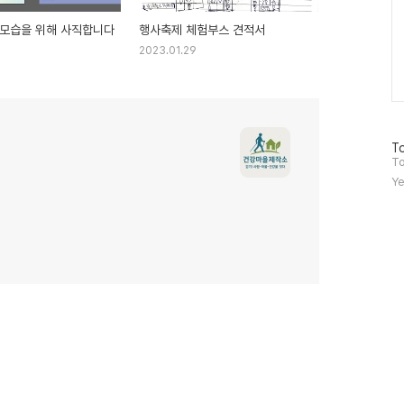
 모습을 위해 사직합니다
행사축제 체험부스 견적서
2023.01.29
방
To
문
To
자
Ye
수