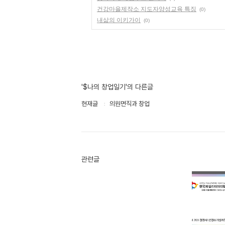
건강마을제작소 지도자양성교육 특징
(0)
내삶의 이키가이
(0)
'$나의 창업일기'의 다른글
현재글
의원면직과 창업
관련글