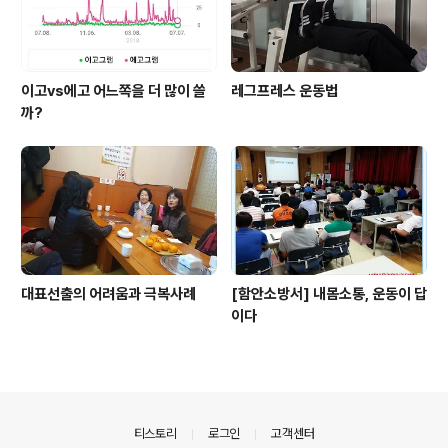
이고vs에고 어느쪽을 더 많이 쓸
레그프레스 운동법
까?
대표선출의 어려움과 극복사례
[함안소방서] 내몸소통, 운동이 답
이다
의안내
티스토리
로그인
고객센터