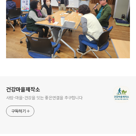
로그 정보
건강마을제작소
사람-마을-건강을 잇는 좋은연결을 추구합니다
구독하기