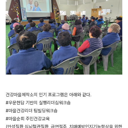
건강마을제작소의 인기 프로그램은 아래와 같다.
#우문현답 기반의 실행리더십워크숍
#마을건강리더 팀빌딩워크숍
#마을순회 주민건강교육
(만성질환,심뇌혈관질환, 금연절주, 치매예방인지기능항상을 위한