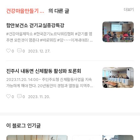
더보기
건강마을만들기 사업/주민건강증진 프로그램운영
의 다른 글
함안보건소 걷기교실종강특강
글 내용
#건강마을제작소 #한국걷기노르딕워킹협회 #걷기를 멈
추면 모든것이 멈춘다 #바로워킹 #암~~~이겨내야죠! #
암을 이기는 운동 #재가암환자 자조관리그룹특강
0
0
2023. 12. 27.
진주시 내동면 신체활동 활성화 토론회
글 내용
2023.11.20. 14:00~ 주민주도형 신체활동사업을 지속
가능하게 해야 한다. 20년동안의 경험과 열정을 지역주민
들과 공유할 수 있는 기회를 주셔서 감사합니다.
0
0
2023. 11. 20.
이 블로그 인기글