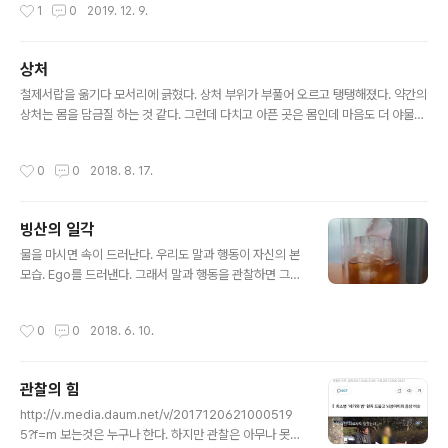
작성시간
1
0
2019. 12. 9.
고. LDL 수치가 300이면 콜레스테롤 비율이 6이다. 이런
..
상처
글 내용
철제서랍을 옮기다 모서리에 긁혔다. 상처 부위가 부풀어 오르고 탱탱해졌다. 약간의
상처는 몸을 담금질 하는 것 같다. 그런데 다치고 아픈 곳은 몸인데 마음도 더 야물어
진다. "조심 해야지, 두루 살펴야지" 마음 잡아 본다. 글. 건강마을제작소 박평문
작성시간
0
0
2018. 8. 17.
빙산의 일각
글 내용
물을 마시면 속이 드러난다. 우리도 말과 행동이 자신의 본
모습. Ego를 드러낸다. 그래서 말과 행동을 관찰하면 그사
람의 Ego가 보인다.
작성시간
0
0
2018. 6. 10.
관찰의 힘
글 내용
http://v.media.daum.net/v/2017120621000519
5?f=m 보는것은 누구나 한다. 하지만 관찰은 아무나 못한