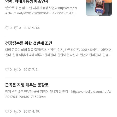
악력. 치매가능성 예측인자
글 내용
'손으로 쥐는 힘' 보면 치매 가능성 보인다 http://v.medi
a.daum.net/v/20170909204504729?f=m &lt;앵
커&gt; 손으로 쥐는 힘, 흔히 악력이라고 하죠. 악력은 쉽
고 빠르게 근육의 강도를 측정할 수 있는 방법인데, 이 악력
작성시간
0
0
2017. 9. 10.
으로 노인의 건강 평가는 물론이고 치매 가능성까지 어느
정도 예측할 수 있..
건강장수를 위한 첫번째 조건
글 내용
다리 근육이 삶의 질을 결정한다. 스쿼트, 런지, 카프라이즈. 30회×5세트. 10분이면
된다. 실행 여부에 따라 하루가 달라진다. 한달이 달라진다. 일년이 달라진다. 인생이
달라진다. 운동은 하는 것이 아니라 해내는 것이다. 글 : 건강마을제작소 대표 박평문
작성시간
0
0
2017. 7. 2.
근육은 지방 태우는 용광로.
글 내용
적게 먹기 2주 전부터 근육 키워야 에너지 잘 탄다 - http://v.media.daum.net/v/
20170419043017152?f=m
작성시간
0
0
2017. 4. 19.