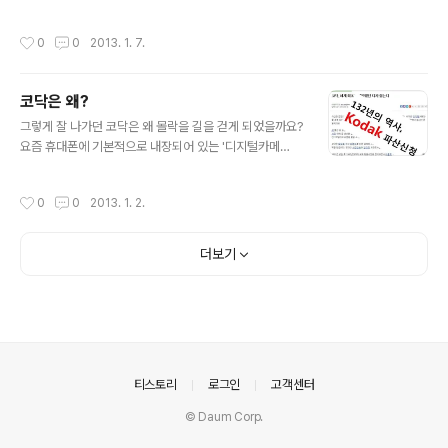
연과 같은 사회활동을 통한 &lt;인맥&gt;이다. 그렇다면,
성공의 조건으로 제시하는 &lt;인맥&gt;을 관리하기 위해
작성시간
0
0
2013. 1. 7.
서는 필요로 하는 것은 무엇일까요? 라는 질문에 공통적
으..
코닥은 왜?
글 내용
그렇게 잘 나가던 코닥은 왜 몰락을 길을 걷게 되었을까요?
요즘 휴대폰에 기본적으로 내장되어 있는 '디지털카메
라'를 이 세상에서 가장 먼저 개발하고서도 기업체질변화
에 실패해서 낙오되어 버린 안타까운 기업입니다. 연구자
작성시간
0
0
2013. 1. 2.
들의 공통된 의견은 "기존의 장점들을 가감히 버리지 못..
더보기
의안내
티스토리
로그인
고객센터
© Daum Corp.