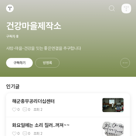
검색하기
티스토리
건강마을제작소
구독자
8
사람-마을-건강을 잇는 좋은연결을 추구합니다
구독하기
방명록
신고하기 레이어
열기
인기글
해군충무공리더십센터
0
0
조회
2
화요일에는 소리 질러..꺼져~~
0
0
조회
2