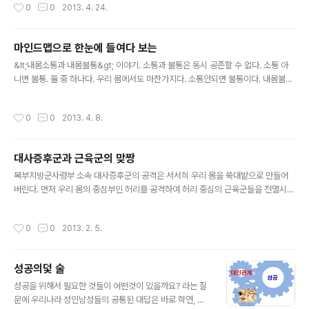
작성시간
0
0
2013. 4. 24.
마인드맵으로 한눈에 들여다 보는
글 내용
&lt;내몸소통과 내몸불통&gt; 이야기. 소통과 불통은 동시 공존할 수 없다. 소통 아
니면 불통. 둘 중 하나다. 우리 몸에서도 마찬가지다. 소통안되면 불통이다. 내몸불통
은 곧 질병을 의미한다. 무엇이 우리 몸을 불통으로 만들까요? 누구나 공통적으로 가
지고 있으면서 불가항력적인 &lt;나..
작성시간
0
0
2013. 4. 8.
대사증후군과 근육군의 맞짱
글 내용
복부지방군사령부 소속 대사증후군의 공격은 서서히 우리 몸을 쑥대밭으로 만들어
버린다. 먼저 우리 몸의 중심부인 허리를 공격하여 허리 중심의 근육군들을 전멸시킨
다. 허리 근육군이 전멸되면 그 자리에 지방군들이 물밀 듯이 밀려들어 오게 된다. 이
때부터 전신으로 보내는 신선한 ..
작성시간
0
0
2013. 2. 5.
성공의덫 술
글 내용
성공을 위해서 필요한 것들이 어떤것이 있을까요? 라는 질
문에 우리나라 성인남성들의 공통된 대답은 바로 학연, 지