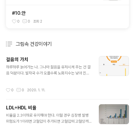
#10.안
0
0
조회
2
그림속 건강이야기
분류 전체보기
주요 글 목록
걸음의 가치
글 내용
하루하루 늙어가는 나. 그나마 젊음을 유저시켜 주는 건 걸
음 덕분이다. 발자국 수가 오를수록 노화지수는 낮아 진다.
걷기가 나를 살린다. 두 다리와 두 발의 수고와 능력에 감사
한 마음이 든다. 올해 끝자락에서 보게 될 숫자는 얼마나 될
작성시간
0
0
2020. 1. 11.
까?
LDL÷HDL 비율
글 내용
비율을 2.3이하로 유지해야 한다. 이럴 경우 심장병 발병
위험도가 1이라면 고혈압이 추가되면 고혈압에 고혈당까
지 추가되면 고혈압, 고혈당에 흡연까지 추가되면 심장병
바병위험도는 배로 높아진다. 예를들어, HDL수치가 50이