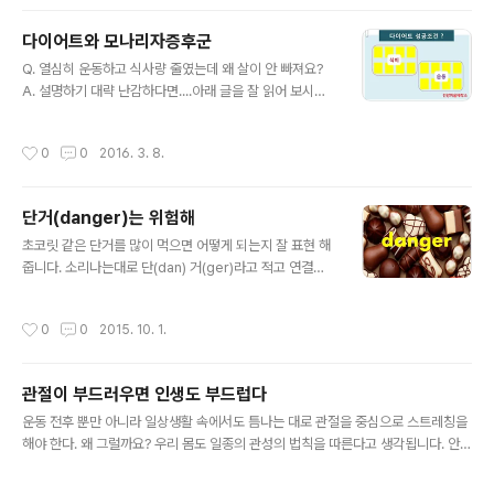
다이어트와 모나리자증후군
글 내용
Q. 열심히 운동하고 식사량 줄였는데 왜 살이 안 빠져요?
A. 설명하기 대략 난감하다면....아래 글을 잘 읽어 보시기
바랍니다. *주의: 본 자료는 아오키 아키라의 책 [불편해야
건강하다]의 일부 내용을 근거로 제작한 2차저작물 입니
작성시간
0
0
2016. 3. 8.
다. 무단복제 사용은 앙돼요. 단 출처(건강마을제작소)를 ..
단거(danger)는 위험해
글 내용
초코릿 같은 단거를 많이 먹으면 어떻게 되는지 잘 표현 해
줍니다. 소리나는대로 단(dan) 거(ger)라고 적고 연결시
켰더니 danger가 되는군요. 신통방통하죠? 무리한 다이
어트로 너무 티내면 죽는다는 것과 같은 '글자갖고놀기' 입
작성시간
0
0
2015. 10. 1.
니다. diet - t = die 저는 평소에 이런걸 즐겨합니다. 재미
있는 ..
관절이 부드러우면 인생도 부드럽다
글 내용
운동 전후 뿐만 아니라 일상생활 속에서도 틈나는 대로 관절을 중심으로 스트레칭을
해야 한다. 왜 그럴까요? 우리 몸도 일종의 관성의 법칙을 따른다고 생각됩니다. 안
쓰는 관절은 가동범위와 유연성이 떨어질 수 밖에 없습니다. 이 상태에서는 관절부위
가 골절이 발생할 확률이 높아..