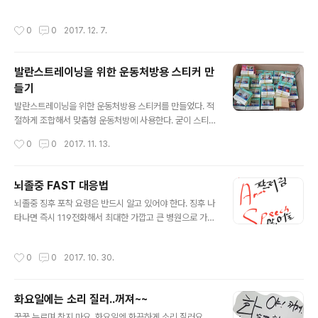
다. 왜 그럴까? 사랑이 없기 때문이다. 사랑하면 관심 갖게
된다. 관심있으면 관찰하게 된다. 결국 사랑~관심~관찰 없
작성시간
0
0
2017. 12. 7.
이 시간에 쫓겨 밀어 내듯 대하다가는 또다시 이런 안타까
운 일은 생길것이..
발란스트레이닝을 위한 운동처방용 스티커 만
들기
글 내용
발란스트레이닝을 위한 운동처방용 스티커를 만들었다. 적
절하게 조합해서 맞춤형 운동처방에 사용한다. 굳이 스티
커를 제작한 이유는 FITT처방전에 맞게 본인이 직접 스티
작성시간
0
0
2017. 11. 13.
커를 붙이는 DIY활동은 운동에 흥미를 갖도록 도와주기 때
문이다. 발란스 트레이닝은 짐볼과 밴드를 증상..
뇌졸중 FAST 대응법
글 내용
뇌졸중 징후 포착 요령은 반드시 알고 있어야 한다. 징후 나
타나면 즉시 119전화해서 최대한 가깝고 큰 병원으로 가야
한다. 미국뇌졸중예방협회에서 홍보하는 빠른 대응법을 익
혀두는것이 좋다. FAST법칙을 소개한다. Face 안면경직,
작성시간
0
0
2017. 10. 30.
얼굴이 돌아감 Arm 팔저림, 팔다리 힘이 없이 축 ..
화요일에는 소리 질러..꺼져~~
글 내용
꾹꾹 누르며 참지 마요. 화요일엔 화끈하게 소리 질러요.