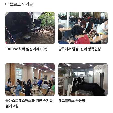
이 블로그 인기글
i30CW 차박 힐링이야기(2)
방콕에서 탈출, 진짜 방콕입성
육아스트레스해소를 위한 숲치유
레그프레스 운동법
걷기교실