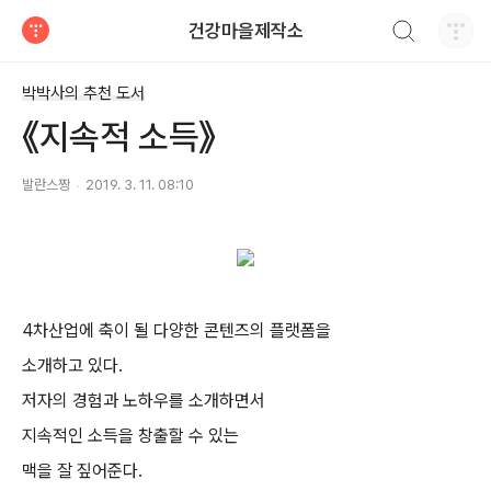
검색하기
건강마을제작소
티스토리
박박사의 추천 도서
《지속적 소득》
발란스짱
2019. 3. 11. 08:10
4차산업에 축이 될 다양한 콘텐즈의 플랫폼을
소개하고 있다.
저자의 경험과 노하우를 소개하면서
지속적인 소득을 창출할 수 있는
맥을 잘 짚어준다.