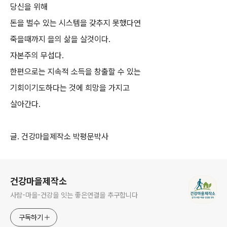
당신을 위해
돈을 벌수 있는 시스템을 갖추지 못했다연
죽을때까지 을의 삶을 살것이다.
자본주의 무섭다.
한편으로는 지속적 소득을 창출할 수 있는
기회이기도하다는 것에 희망을 가지고
살아간다.
글. 건강마을제작소 박평문박사
로그 정보
건강마을제작소
사람-마을-건강을 잇는 좋은연결을 추구합니다
구독하기