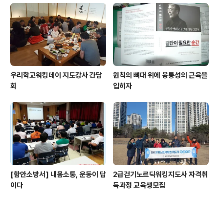
우리학교워킹데이 지도강사 간담
원칙의 뼈대 위에 융통성의 근육을
회
입히자
[함안소방서] 내몸소통, 운동이 답
2급걷기노르딕워킹지도사 자격취
이다
득과정 교육생모집