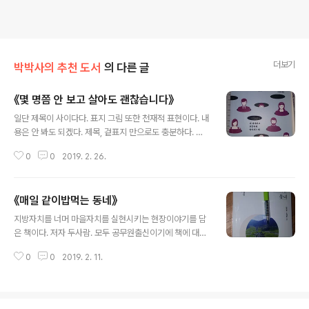
더보기
박박사의 추천 도서
의 다른 글
《몇 명쯤 안 보고 살아도 괜찮습니다》
글 내용
일단 제목이 사이다다. 표지 그림 또한 천재적 표현이다. 내
용은 안 봐도 되겠다. 제목, 겉표지 만으로도 충분하다. 몇
명쯤 안 보고 살아도 괜찮습니다.
0
0
2019. 2. 26.
《매일 같이밥먹는 동네》
글 내용
지방자치를 너머 마을자치를 실현시키는 현장이야기를 담
은 책이다. 저자 두사람. 모두 공무원출신이기에 책에 대한
선입견을 가졌다. 처음엔 &amp;#111&amp;#110e of t
0
0
2019. 2. 11.
hem으로 생각했다. 소개하는 사례의 디테일한 부분까지
언급하고 있다. 마을자치의 철학을 심어준다. 옳은 방법을
제..