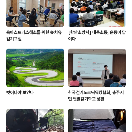
육아스트레스해소를 위한 숲치유
[함안소방서] 내몸소통, 운동이 답
걷기교실
이다
벗어나야 보인다
한국걷기노르딕워킹협회, 충주시
민 맨발걷기학교 성황