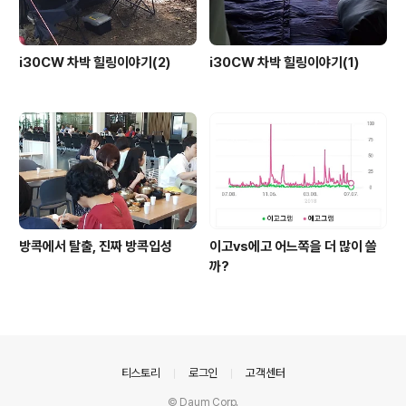
i30CW 차박 힐링이야기(2)
i30CW 차박 힐링이야기(1)
방콕에서 탈출, 진짜 방콕입성
이고vs에고 어느쪽을 더 많이 쓸
까?
의안내
티스토리
로그인
고객센터
© Daum Corp.