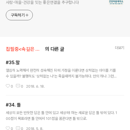
사람-마을-건강을 잇는 좋은연결을 추구합니다
구독하기
더보기
집필중<속깊은 한글자>
의 다른 글
#35.말
글 내용
열심히 노력해서 완전히 성숙해진 뒤에 가정을 이룬다면 상처없는 아이를 기를
수 있을까? 불행히도 '상처없는 나'는 죽을때까지 불가능하다. 만의 하나 그런
부모가 됐다고 하더라도 아이는 우연한 외부의 재해나 가족 밖의 폭력으로 인해
0
0
2018. 6. 18.
'필연적으로' 불행을 경험하게 된다. 우..
#34. 틀
글 내용
세상의 모든 반듯한 답은 틀 안에 있고 세상에! 하는 새로운 답은 틀 밖에 있다. 1
00점이 목표라면 틀 안에서 101점을 꿈꾼다면 틀 밖으로.
0
0
2018. 5. 8.