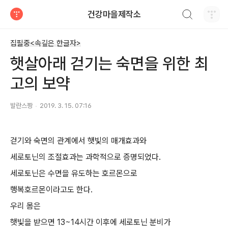
검색하기
건강마을제작소
티스토리
집필중<속깊은 한글자>
햇살아래 걷기는 숙면을 위한 최
고의 보약
발란스짱
2019. 3. 15. 07:16
걷기와 숙면의 관계에서 햇빛의 매개효과와
세로토닌의 조절효과는 과학적으로 증명되었다.
세로토닌은 수면을 유도하는 호르몬으로
행복호르몬이라고도 한다.
우리 몸은
햇빛을 받으면 13~14시간 이후에 세로토닌 분비가