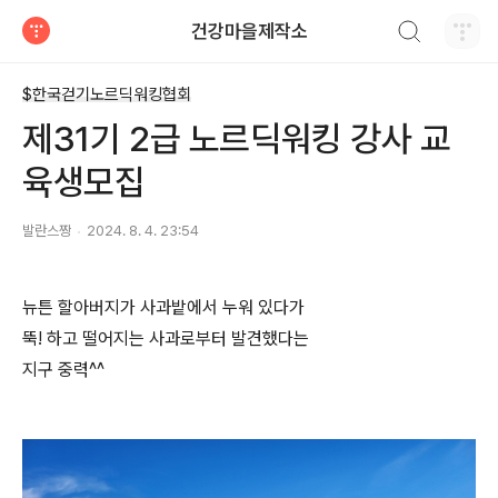
검색하기
건강마을제작소
티스토리
$한국걷기노르딕워킹협회
제31기 2급 노르딕워킹 강사 교
육생모집
발란스짱
2024. 8. 4. 23:54
뉴튼 할아버지가 사과밭에서 누워 있다가
뚝! 하고 떨어지는 사과로부터 발견했다는
지구 중력^^