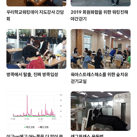
우리학교워킹데이 지도강사 간담
2019 회원화합을 위한 워킹진해
회
야간걷기
방콕에서 탈출, 진짜 방콕입성
육아스트레스해소를 위한 숲치유
걷기교실
이고vs에고 어느쪽을 더 많이 쓸
레그프레스 운동법