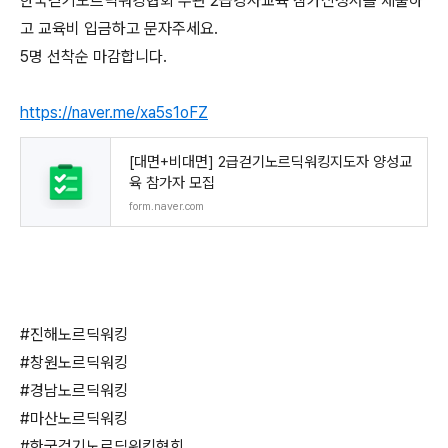
한국걷기노르딕워킹협회 주관 2급강사교육 참가신청서를 제출하
고 교육비 입금하고 문자주세요.
5명 선착순 마감합니다.
https://naver.me/xa5s1oFZ
[대면+비대면] 2급걷기노르딕워킹지도자 양성교
육 참가자 모집
form.naver.com
#진해노르딕워킹
#창원노르딕워킹
#경남노르딕워킹
#마산노르딕워킹
#한국걷기노르딕워킹협회