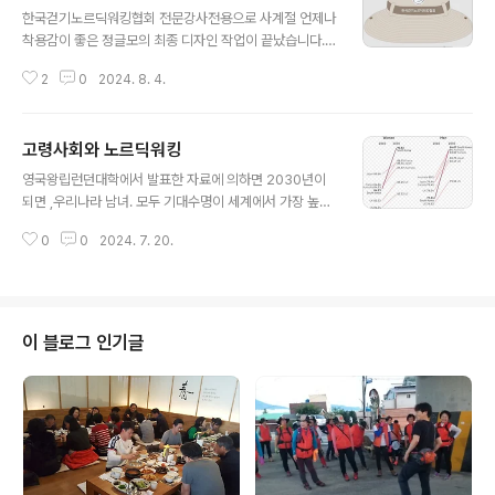
한국걷기노르딕워킹협회 전문강사전용으로 사계절 언제나
착용감이 좋은 정글모의 최종 디자인 작업이 끝났습니다.
무료 제공해 드리고 싶지만.. 협회 운영자금 모금을 위해서
2
0
2024. 8. 4.
판매하기로 했습니다. 판매가격은 개당 20,000원 입니다.
많이 애용 해 주세요. 한국걷기노르딕워킹협회는 소속 전
문강사들의 내실있는 수업 진행을 돕기 위해서 다양한 교
고령사회와 노르딕워킹
육 교구를 생산 판매하고 있습니다. 교구를 제작하는 사람
글 내용
들은 특수체육, 운동처방, 보건학, 의학을 전공으로 석사,
영국왕립런던대학에서 발표한 자료에 의하면 2030년이
박사학위를 취득했고 운동치료, 장애인재활, 노인헬스케어
되면 ,우리나라 남녀. 모두 기대수명이 세계에서 가장 높을.
분야에서 10년 이상의 경력을 갖춘 전문가들 입니다. ♡ 교
것이라고 한다. 이런 상황에서 고령인구의 건강관리를 위
구개발자 직강 교구활용법 연수 ♡ 제품구매 고객의 교구
0
0
2024. 7. 20.
한 프로그램개발과 인력양성은 공공보건의료체계 내에서
활용 프로그램 운영법을 익히도록 돕기 위해 개발자들이
커버 해 내기가 점점 버거워지고 있다. 민간 인프라와의 협
직접 특강을 진행 합니다. 현재 일부 제품..
업은 필수불가결한 상황이 되었다. 일각에서는 잘 준비된
민간의 프로그램 참여와 서비스 제공도 공공보건의료 활동
으로 인정해야 한다는 목소리가 나온다. 이게 좋은 것일까?
이 블로그 인기글
이게 기회가 될까? 알다시피 수명이 늘어나는 것의 이면에
는 고통수명도 함께 늘어날 수 밖에 없다. 질병 치료에 들어
가는 비용은 보험공단에서 투입되는 국가비용이 포함된다.
이 부담을 줄이기 위해서는 9988 하도록 해야 한다. 노년
의 9988은 지구 중력에 저항 할 근..