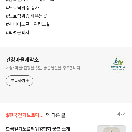
#노르딕워킹 강사
#노르딕워킹 배우는곳
#시니어노르딕워킹교실
#박평문박사
로그 정보
건강마을제작소
사람-마을-건강을 잇는 좋은연결을 추구합니다
구독하기
더보기
$한국걷기노르딕워킹협회
의 다른 글
한국걷기노르딕워킹협회 굿즈 소개
글 내용