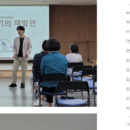
e
허
이
1
2
집
공
집
집
언
하
그