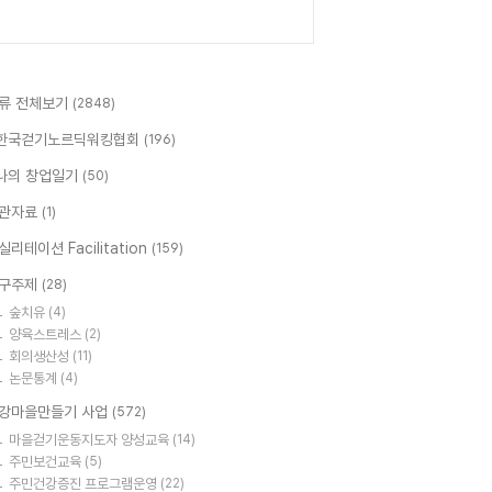
류 전체보기
(2848)
한국걷기노르딕워킹협회
(196)
나의 창업일기
(50)
관자료
(1)
실리테이션 Facilitation
(159)
구주제
(28)
숲치유
(4)
양육스트레스
(2)
회의생산성
(11)
논문통계
(4)
강마을만들기 사업
(572)
마을걷기운동지도자 양성교육
(14)
주민보건교육
(5)
주민건강증진 프로그램운영
(22)