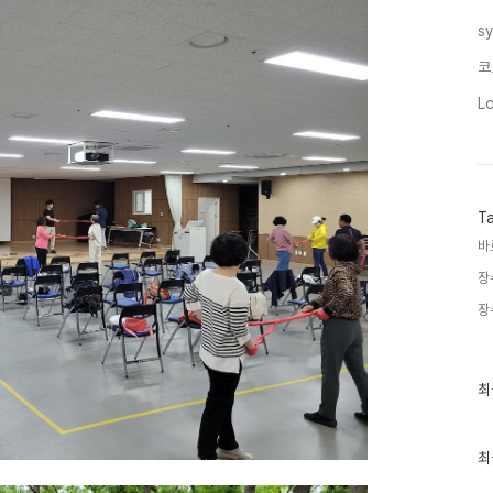
s
코
L
T
바
장
장
최
최
근
글
과
인
최
기
글