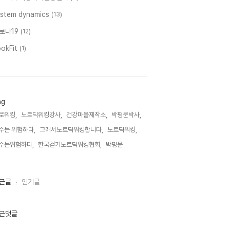
ystem dynamics
(13)
로나19
(12)
ookFit
(1)
ag
로워킹,
노르딕워킹강사,
건강마을제작소,
박평문박사,
수는 위험하다,
그래서노르딕워킹합니다,
노르딕워킹,
수는위험하다,
한국걷기노르딕워킹협회,
박평문,
근글
인기글
근댓글