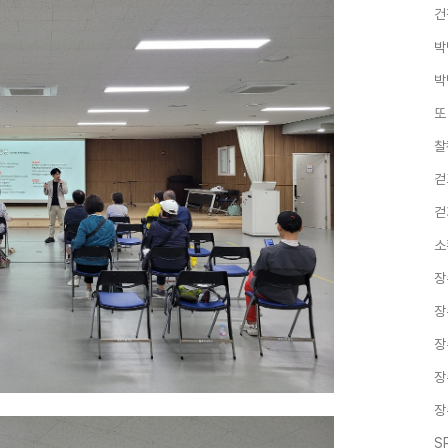
건
박
박
또
찰
걷
걷
소
장
장
장
장
장
S