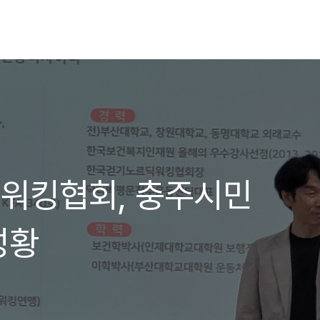
워킹협회, 충주시민
성황