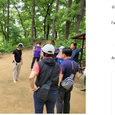
공
페
F
이
스
북
트
위
터
플
러
Ar
그
인
Ca