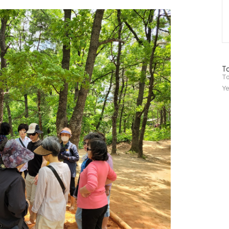
방
To
문
To
자
Ye
수