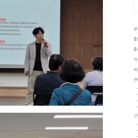
분
$
$
이
퍼
연
건