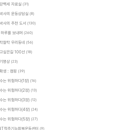
강백세 자료실
(31)
박사의 운동상담실
(8)
박사의 추천 도서
(130)
 하루를 보내며
(260)
칵찰칵 우리동네
(56)
고싶은길 100선
(18)
기명상
(23)
확생 : 캠핑
(39)
수는 위험하다(1장)
(16)
수는 위험하다(2장)
(13)
수는 위험하다(3장)
(12)
수는 위험하다(4장)
(24)
수는 위험하다(5장)
(27)
RT척추기능회복운동센터
(9)