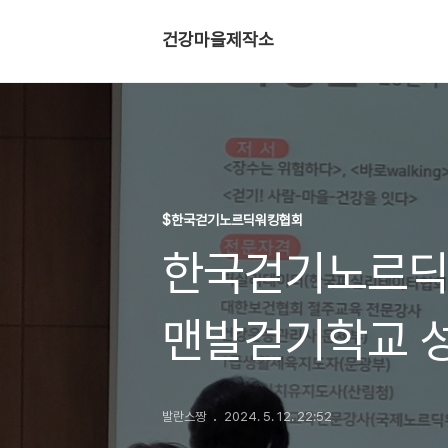
건강마을제작소
$한국걷기노르딕워킹협회
한국걷기노르딕
맨발걷기학교 
발란스짱
2024. 5. 12. 22:52