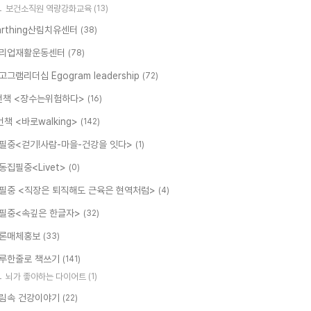
보건소직원 역량강화교육
(13)
arthing산림치유센터
(38)
리업재활운동센터
(78)
고그램리더십 Egogram leadership
(72)
번책 <장수는위험하다>
(16)
번책 <바로walking>
(142)
필중<걷기!사람-마을-건강을 잇다>
(1)
동집필중<Livet>
(0)
필중 <직장은 퇴직해도 근육은 현역처럼>
(4)
필중<속깊은 한글자>
(32)
론매체홍보
(33)
루한줄로 책쓰기
(141)
뇌가 좋아하는 다이어트
(1)
림속 건강이야기
(22)