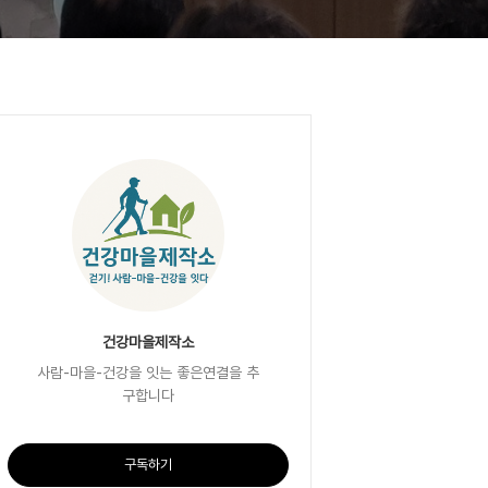
건강마을제작소
사람-마을-건강을 잇는 좋은연결을 추
구합니다
구독하기