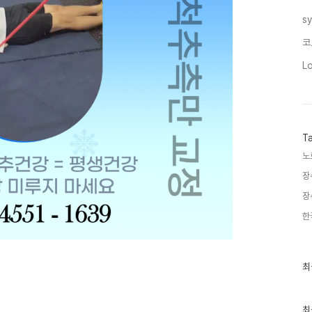
s
코
L
T
노
장
장
한
최
최
근
글
과
인
최