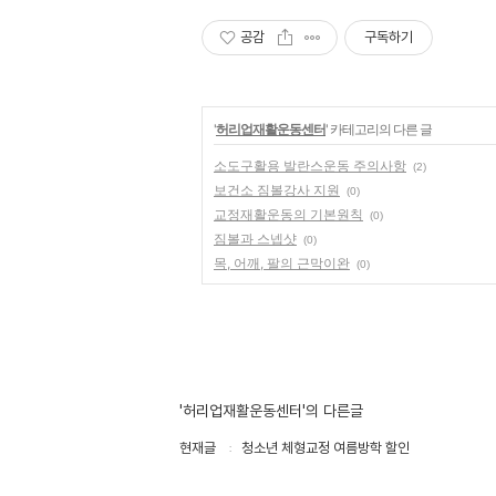
공감
구독하기
'
허리업재활운동센터
' 카테고리의 다른 글
소도구활용 발란스운동 주의사항
(2)
보건소 짐볼강사 지원
(0)
교정재활운동의 기본원칙
(0)
짐볼과 스넵샷
(0)
목, 어깨, 팔의 근막이완
(0)
'허리업재활운동센터'의 다른글
현재글
청소년 체형교정 여름방학 할인