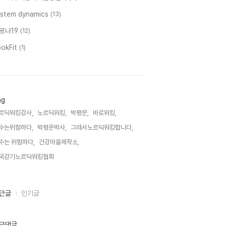
ystem dynamics
(13)
로나19
(12)
ookFit
(1)
ag
르딕워킹강사,
노르딕워킹,
박평문,
바로워킹,
수는위험하다,
박평문박사,
그래서노르딕워킹합니다,
수는 위험하다,
건강마을제작소,
국걷기노르딕워킹협회,
근글
인기글
근댓글