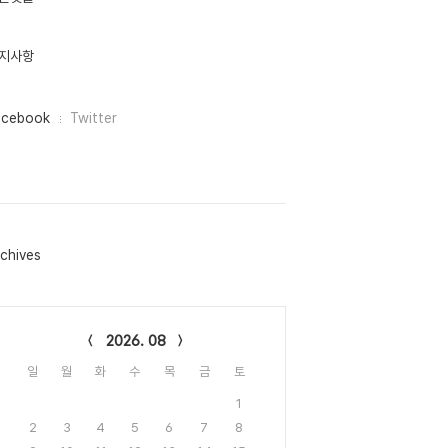
지사항
acebook
Twitter
chives
lendar
2026. 08
일
월
화
수
목
금
토
1
2
3
4
5
6
7
8