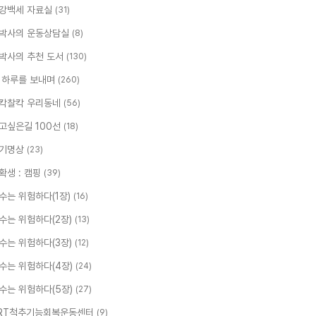
강백세 자료실
(31)
박사의 운동상담실
(8)
박사의 추천 도서
(130)
 하루를 보내며
(260)
칵찰칵 우리동네
(56)
고싶은길 100선
(18)
기명상
(23)
확생 : 캠핑
(39)
수는 위험하다(1장)
(16)
수는 위험하다(2장)
(13)
수는 위험하다(3장)
(12)
수는 위험하다(4장)
(24)
수는 위험하다(5장)
(27)
RT척추기능회복운동센터
(9)