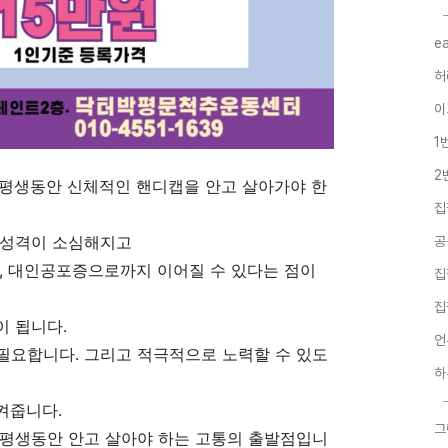
e
허
이
1
2
 평생동안 신체적인 핸디캡을 안고 살아가야 한
집
 성격이 소심해지고
공
증, 대인공포증으로까지 이어질
수 있다는 점이
집
집
이 됩니다.
언
 필요합니다. 그리고 적극적으로 노력할 수 있도
하
켜줍니다.
그
 평생동안 안고 살아야 하는 고통의 출발점입니