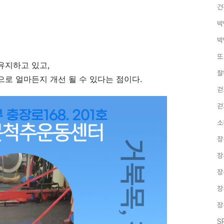
건
박
박
또
유지하고 있고,
찰
로 얼마든지 개선 될 수 있다는 점이다.
걷
걷
소
장
장
장
장
장
S