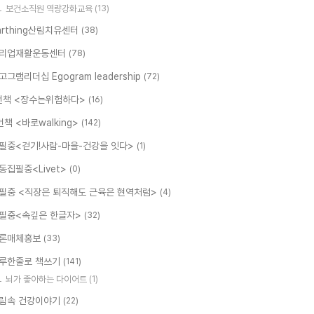
보건소직원 역량강화교육
(13)
arthing산림치유센터
(38)
리업재활운동센터
(78)
고그램리더십 Egogram leadership
(72)
번책 <장수는위험하다>
(16)
번책 <바로walking>
(142)
필중<걷기!사람-마을-건강을 잇다>
(1)
동집필중<Livet>
(0)
필중 <직장은 퇴직해도 근육은 현역처럼>
(4)
필중<속깊은 한글자>
(32)
론매체홍보
(33)
루한줄로 책쓰기
(141)
뇌가 좋아하는 다이어트
(1)
림속 건강이야기
(22)