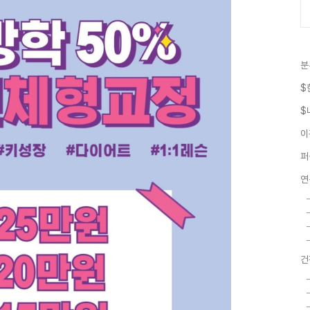
분
$
$
이
퍼
연
건