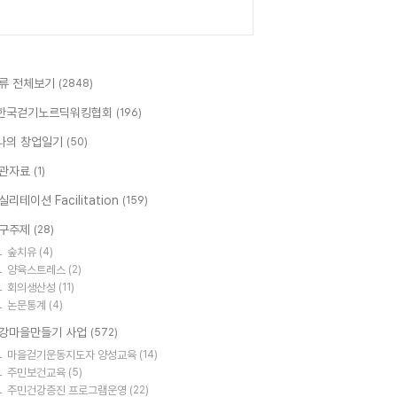
류 전체보기
(2848)
한국걷기노르딕워킹협회
(196)
나의 창업일기
(50)
관자료
(1)
실리테이션 Facilitation
(159)
구주제
(28)
숲치유
(4)
양육스트레스
(2)
회의생산성
(11)
논문통계
(4)
강마을만들기 사업
(572)
마을걷기운동지도자 양성교육
(14)
주민보건교육
(5)
주민건강증진 프로그램운영
(22)