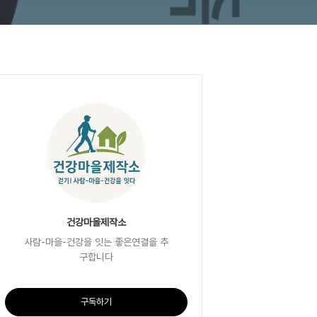
건강마을제작소
사람-마을-건강을 잇는 좋은연결을 추
구합니다
구독하기