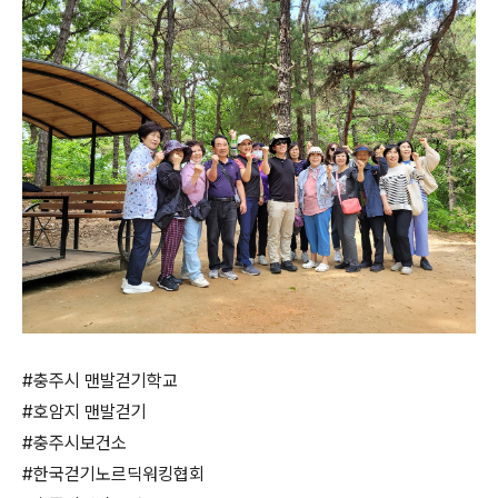
#충주시 맨발걷기학교
#호암지 맨발걷기
#충주시보건소
#한국걷기노르딕워킹협회