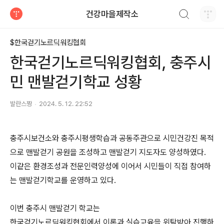
검색하기
건강마을제작소
티스토리
$한국걷기노르딕워킹협회
한국걷기노르딕워킹협회, 충주시
민 맨발걷기학교 성황
발란스짱
2024. 5. 12. 22:52
충주시보건소와 충주시평생학습과 공동주관으로 시민건강진 목적
으로 맨발걷기 공원을 조성하고 맨발걷기 지도자도 양성하였다.
이같은 환경조성과 전문인력양성에 이어서 시민들이 직접 참여하
는 맨발걷기학교를 운영하고 있다.
이번 충주시 맨발걷기 학교는
한국걷기노르딕워킹협회에서 이론과 실습교육을 위탁받아 진행하