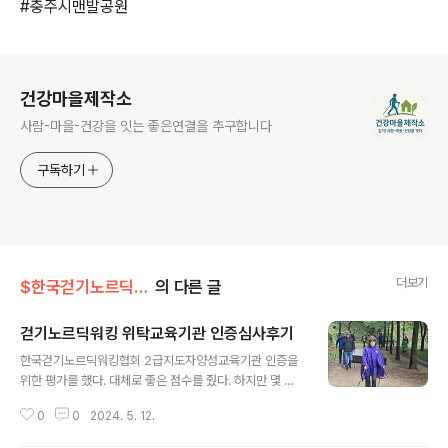
#충주시맨발공원
로그 정보
건강마을제작소
사람-마을-건강을 잇는 좋은연결을 추구합니다
구독하기
더보기
$한국걷기노르딕워킹협회
의 다른 글
걷기노르딕워킹 위탁교육기관 인증심사후기
글 내용
한국걷기노르딕워킹협회 2급지도자양성교육기관 인증을
위한 평가를 했다. 대체로 좋은 점수를 줬다. 하지만 몇 가
지 부분에서 비전공자의 한계를 보였다. 이번 평가에서 가
0
0
2024. 5. 12.
장 큰 문제는 교육생의 아킬레스건이 파열에 됐다는 것이
다. 왜 이런 사고(?)가 났을까? 원인을 찾아보자! 첫째, 실습