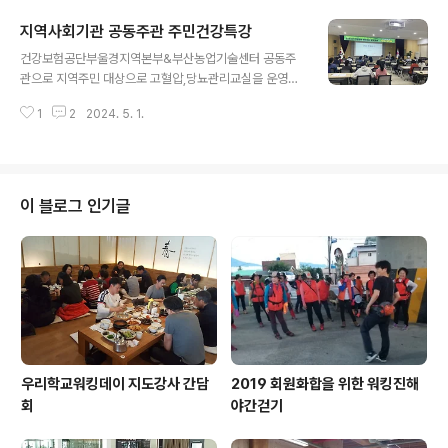
교육 전에는 반드시 스트레칭을 해야 한다. 하지만 오전실
지역사회기관 공동주관 주민건강특강
습시간에 스트레칭 했다고 오후시간에는 스트레칭을 생략
글 내용
하고 바로 실습교육에 돌입 했다. 둘째, 숲속인데 비까지 와
건강보험공단부울경지역본부&부산농업기술센터 공동주
서 기온이 낮은 경우 웜업과 충분히 스트레칭해야 한다. 하
관으로 지역주민 대상으로 고혈압,당뇨관리교실을 운영하
지만 그렇지 못했다. 셋째, 오르막에서 홉스텝은 위험하다.
는데 걷기운동전문가로 출강 의뢰를 받아 부산에 다녀왔
왜냐하면 발목이 과굴곡될때 아킬레스건이 과신전되면서
1
2
2024. 5. 1.
다. 짧은시간에 임팩트있고 감동을 주고 동시에 걷기의 가
파열될 위험이 있다는 생리해부학적인 지식이 부족했다.
치를 재발견하도록 최선을 다했다. 강의를 의뢰한 기관담
물론 발목관절 유연성이 좋으면 다행이지만 근..
당자로부터 몇장의 강의사진과 함께 3일간 교육에서 매회
교육생들의 만족도가 높았다는 귀뜸을 해주었다.
이 블로그 인기글
우리학교워킹데이 지도강사 간담
2019 회원화합을 위한 워킹진해
회
야간걷기