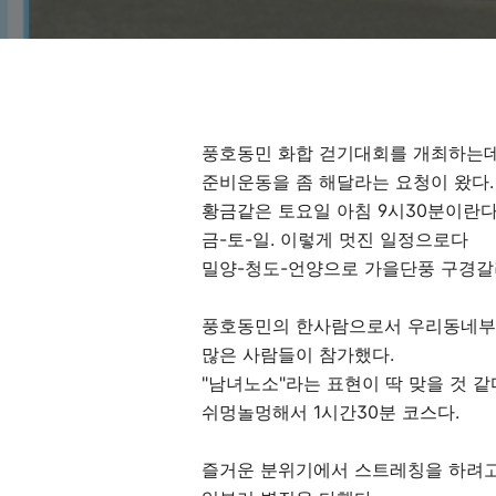
풍호동민 화합 걷기대회를 개최하는
준비운동을 좀 해달라는 요청이 왔다.
황금같은 토요일 아침 9시30분이란다
금-토-일. 이렇게 멋진 일정으로다
밀양-청도-언양으로 가을단풍 구경갈려
풍호동민의 한사람으로서 우리동네부터
많은 사람들이 참가했다.
"남녀노소"라는 표현이 딱 맞을 것 같
쉬멍놀멍해서 1시간30분 코스다.
즐거운 분위기에서 스트레칭을 하려