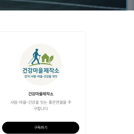
건강마을제작소
사람-마을-건강을 잇는 좋은연결을 추
구합니다
구독하기