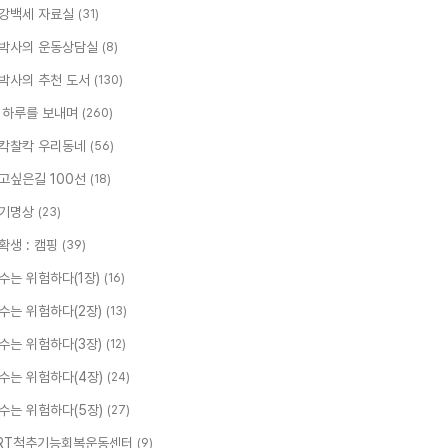
강백세 자료실
(31)
박사의 운동상담실
(8)
박사의 추천 도서
(130)
 하루를 보내며
(260)
칵찰칵 우리동네
(56)
고싶은길 100선
(18)
기명상
(23)
확생 : 캠핑
(39)
수는 위험하다(1장)
(16)
수는 위험하다(2장)
(13)
수는 위험하다(3장)
(12)
수는 위험하다(4장)
(24)
수는 위험하다(5장)
(27)
RT척추기능회복운동센터
(9)