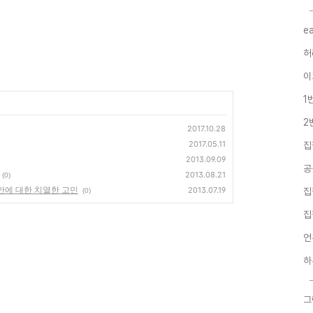
e
허
이
1
2
2017.10.28
2017.05.11
집
2013.09.09
공
2013.08.21
(0)
방안에 대한 치열한 고민
2013.07.19
집
(0)
집
언
하
그