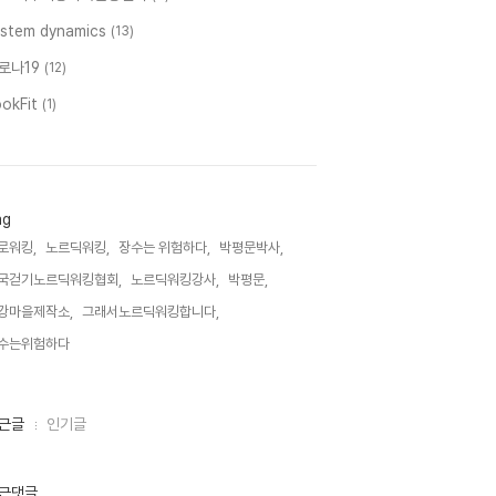
ystem dynamics
(13)
로나19
(12)
ookFit
(1)
ag
로워킹,
노르딕워킹,
장수는 위험하다,
박평문박사,
국걷기노르딕워킹협회,
노르딕워킹강사,
박평문,
강마을제작소,
그래서노르딕워킹합니다,
수는위험하다,
근글
인기글
근댓글