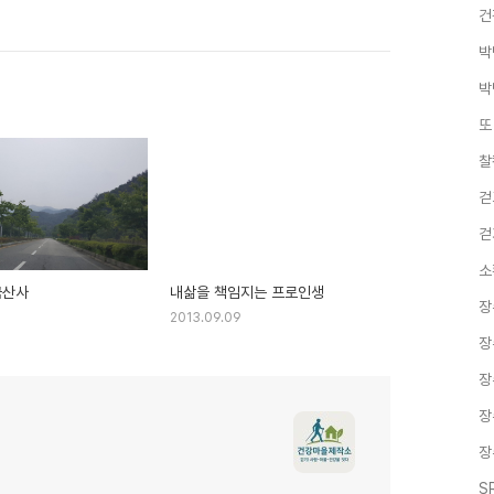
건
박
박
또
찰
걷
걷
소
금산사
내삶을 책임지는 프로인생
장
2013.09.09
장
장
장
장
S