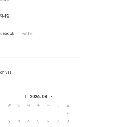
지사항
acebook
Twitter
chives
lendar
2026. 08
일
월
화
수
목
금
토
1
2
3
4
5
6
7
8