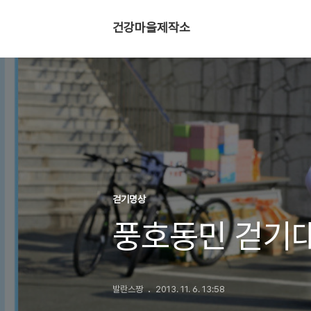
건강마을제작소
걷기명상
풍호동민 걷기
발란스짱
2013. 11. 6. 13:58