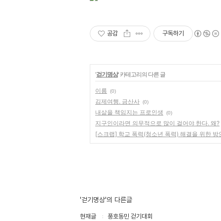
공감
구독하기
'
걷기명상
' 카테고리의 다른 글
이름
(0)
김제여행. 금산사
(0)
내삶을 책임지는 프로인생
(0)
지구인이라면 의무적으로 많이 걸어야 한다. 왜?
[스크랩] 학교 폭력(청소년 폭력) 해결을 위한 
'걷기명상'의 다른글
현재글
풍호동민 걷기대회