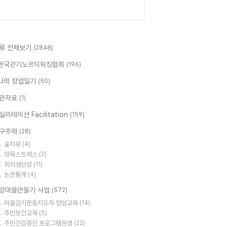
류 전체보기
(2848)
한국걷기노르딕워킹협회
(196)
나의 창업일기
(50)
관자료
(1)
실리테이션 Facilitation
(159)
구주제
(28)
숲치유
(4)
양육스트레스
(2)
회의생산성
(11)
논문통계
(4)
강마을만들기 사업
(572)
마을걷기운동지도자 양성교육
(14)
주민보건교육
(5)
주민건강증진 프로그램운영
(22)