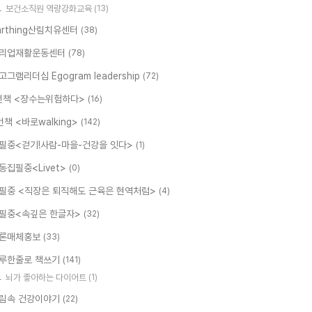
보건소직원 역량강화교육
(13)
arthing산림치유센터
(38)
리업재활운동센터
(78)
고그램리더십 Egogram leadership
(72)
번책 <장수는위험하다>
(16)
번책 <바로walking>
(142)
필중<걷기!사람-마을-건강을 잇다>
(1)
동집필중<Livet>
(0)
필중 <직장은 퇴직해도 근육은 현역처럼>
(4)
필중<속깊은 한글자>
(32)
론매체홍보
(33)
루한줄로 책쓰기
(141)
뇌가 좋아하는 다이어트
(1)
림속 건강이야기
(22)