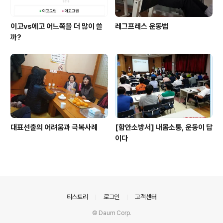
이고vs에고 어느쪽을 더 많이 쓸
레그프레스 운동법
까?
대표선출의 어려움과 극복사례
[함안소방서] 내몸소통, 운동이 답
이다
의안내
티스토리
로그인
고객센터
© Daum Corp.