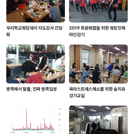
우리학교워킹데이 지도강사 간담
2019 회원화합을 위한 워킹진해
회
야간걷기
방콕에서 탈출, 진짜 방콕입성
육아스트레스해소를 위한 숲치유
걷기교실