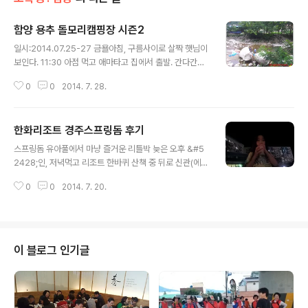
함양 용추 돌모리캠핑장 시즌2
글 내용
일시:2014.07.25-27 금욜아침, 구름사이로 살짝 햇님이
보인다. 11:30 아점 먹고 애마타고 집에서 출발. 간다간다
간다간다 돌모리캠장. 산청휴게소에서 쉬------이 하고,
0
0
2014. 7. 28.
일행 합류. 다시 gogogo. ETA14:00 돌모리캠장은 2주
전에 다녀 왔는데데 넘~~~~좋아서 지인들 함께 재방문. *
**********이름하야 돌모..
한화리조트 경주스프링돔 후기
글 내용
스프링돔 유아풀에서 마냥 즐거운 리틀박 늦은 오후 &#5
2428;인, 저녁먹고 리조트 한바퀴 산책 중 뒤로 신관(에
톤)이 보이네요 저희 묵은 객실 베란다 창으로 골프장이 보
0
0
2014. 7. 20.
이고 그 뒤쪽으로는 보문호수가 산아래 있네요 집에서 출
발후 고속도로에서 폭우를 만났다. 불안불안 하면서 계속
달렸..
이 블로그 인기글