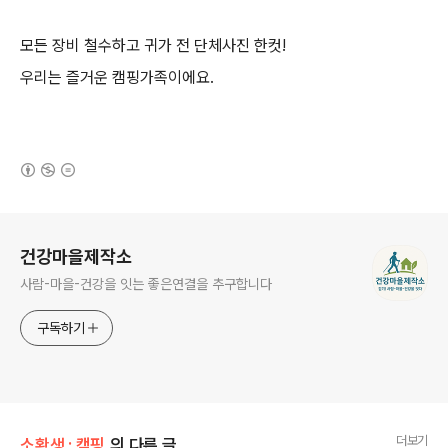
모든 장비 철수하고 귀가 전 단체사진 한컷!
우리는 즐거운 캠핑가족이에요.
(새창열림)
로그 정보
건강마을제작소
사람-마을-건강을 잇는 좋은연결을 추구합니다
구독하기
더보기
소확생 : 캠핑
의 다른 글