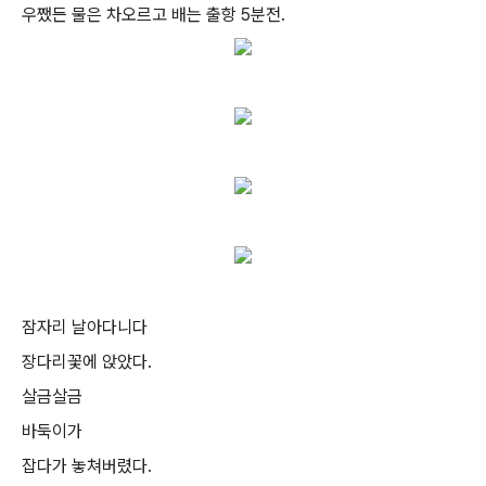
우쨌든 물은 차오르고 배는 출항 5분전.
잠자리 날아다니다
장다리꽃에 앉았다.
살금살금
바둑이가
잡다가 놓쳐버렸다.