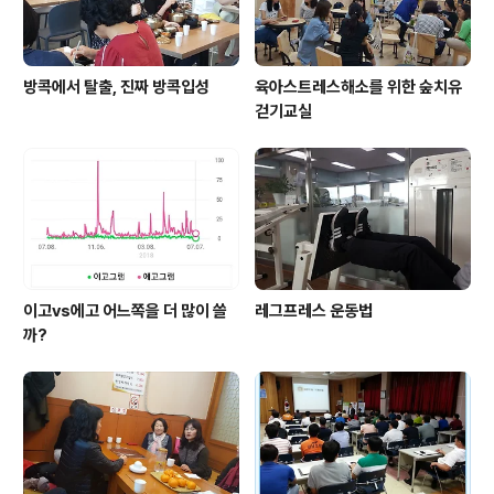
방콕에서 탈출, 진짜 방콕입성
육아스트레스해소를 위한 숲치유
걷기교실
이고vs에고 어느쪽을 더 많이 쓸
레그프레스 운동법
까?