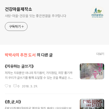
건강마을제작소
사람-마을-건강을 잇는 좋은연결을 추구합니다
구독하기
더보기
박박사의 추천 도서
의 다른 글
《치유하는 글쓰기》
글 내용
저자는 치유뿐만 아니라 자기용서, 가치정립, 희망 품기까
지 우리가 글쓰기를 통해 도달할 수 있는 곳을 폭넓은 스팩
트럼으로 펼쳐 보여준다. 말로 발설하는 것과 글로 발설하
0
0
2018. 3. 29.
는 것의 차이는 없다. 말보다 혼자 조용히 글로 쓰는 것이
자기치유에 더 적합하다는 생각을 하게 된다...
《총,균,쇠》
글 내용
《제3의침팬지》저자로 명성을 떨친 제레드 다이아몬드박