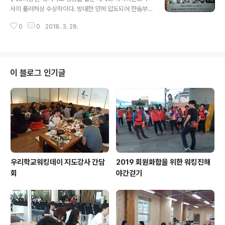
사의 퓰러처상 수상작이다. 방대한 양에 압도되어 한숨부
터 나오는 책이다. 일부는 도돌이표처럼 반복되고 있다. 어
0
0
2018. 3. 28.
떻게 요약정리해야 하나? 고민하다가 적는다. 떠돌이 생활
하다가 농사를 짓기 시작하면서 정착생활을 ..
이 블로그 인기글
우리학교워킹데이 지도강사 간담
2019 회원화합을 위한 워킹진해
회
야간걷기