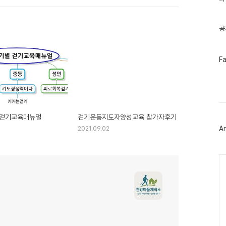
기
글
공
페
F
이
스
북
트
위
터
플
 걷기교육매뉴얼
걷기운동지도자양성교육 참가자후기
러
Ar
2021.09.02
그
인
Ca