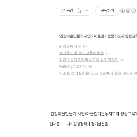
공감
구독하기
'
건강마을만들기 사업
>
마을걷기운동지도자 양성교
워킹진해나무
(0)
생애주기별 걷기교육매뉴얼
(0)
걷기운동지도자양성교육 참가자후기
(0)
walking 4.0시대
(0)
저조한 걷기실천율, 인프라결여가 원인아니다
(0
'건강마을만들기 사업/마을걷기운동지도자 양성교육'
현재글
대기환경정책과 걷기실천율