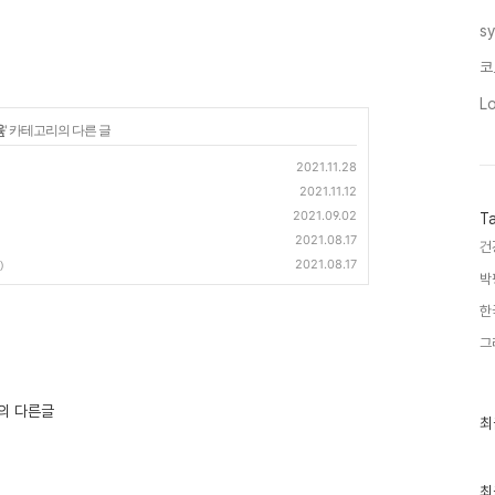
s
코
L
육
' 카테고리의 다른 글
2021.11.28
2021.11.12
2021.09.02
T
2021.08.17
건
2021.08.17
)
박
한
그
의 다른글
최
최
근
글
과
인
최