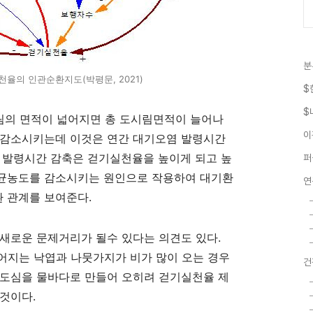
분
율의 인관순환지도(박평문, 2021)
$
$
의 면적이 넓어지면 총 도시림면적이 늘어나
이
 감소시키는데 이것은 연간 대기오염 발령시간
 발령시간 감축은 걷기실천율을 높이게 되고 높
퍼
균농도를 감소시키는 원인으로 작용하여 대기환
연
환 관계를 보여준다
.
 새로운 문제거리가 될수 있다는 의견도 있다
.
어지는 낙엽과 나뭇가지가 비가 많이 오는 경우
건
 도심을 물바다로 만들어 오히려 걷기실천율 제
 것이다
.