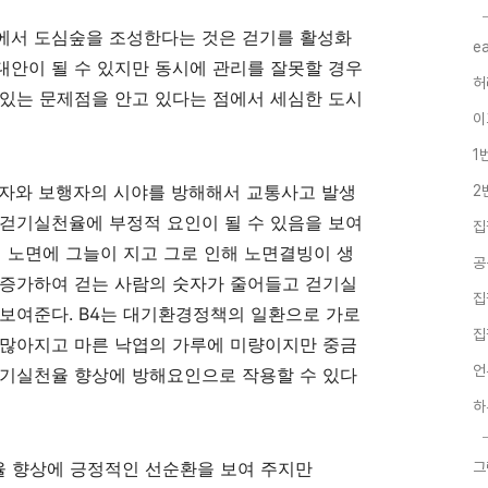
에서 도심숲을 조성한다는 것은 걷기를 활성화
e
대안이 될 수 있지만 동시에 관리를 잘못할 경우
허
 있는 문제점을 안고 있다는 점에서 세심한 도시
이
1
자와 보행자의 시야를 방해해서 교통사고 발생
2
 걷기실천율에 부정적 요인이 될 수 있음을 보여
집
 노면에 그늘이 지고 그로 인해 노면결빙이 생
공
 증가하여 걷는 사람의 숫자가 줄어들고 걷기실
집
 보여준다
. B4
는 대기환경정책의 일환으로 가로
집
 많아지고 마른 낙엽의 가루에 미량이지만 중금
언
걷기실천율 향상에 방해요인으로 작용할 수 있다
하
 향상에 긍정적인 선순환을 보여 주지만
그