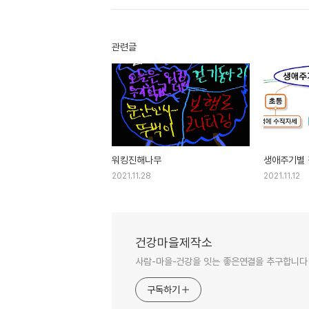
관련글
워킹진해나무
생애주기별
2021.11.28
2021.11.12
건강마을제작소
사람-마을-건강을 잇는 좋은연결을 추구합니다
구독하기