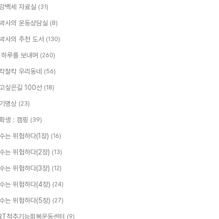
강백세 자료실
(31)
박사의 운동상담실
(8)
박사의 추천 도서
(130)
 하루를 보내며
(260)
칵찰칵 우리동네
(56)
고싶은길 100선
(18)
기명상
(23)
확생 : 캠핑
(39)
수는 위험하다(1장)
(16)
수는 위험하다(2장)
(13)
수는 위험하다(3장)
(12)
수는 위험하다(4장)
(24)
수는 위험하다(5장)
(27)
RT척추기능회복운동센터
(9)