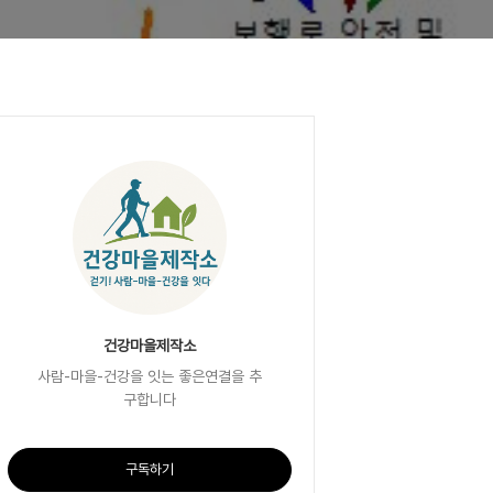
건강마을제작소
사람-마을-건강을 잇는 좋은연결을 추
구합니다
구독하기