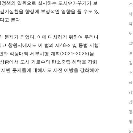
경정책의 일환으로 실시하는 도시숲가꾸기가 보
건
 걷기실천율 향상에 부정적인 영향을 줄 수도 있
박
있다고 본다
.
박
또
인 문제가 되었다
.
이에 대처하기 위하여 우리나
찰
되고 창원시에서도 이 법의 제
48
조 및 동법 시행
변화 적응대책 세부시행 계획
(2021~2025)
을
걷
 상황에서 도시 가로수의 탄소중립 혜택을 강화
걷
는 제반 문제들에 대해서도 사전 예방을 강화해야
소
장
장
장
장
장
S