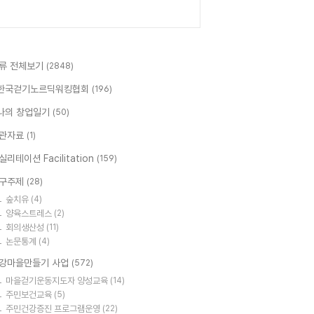
류 전체보기
(2848)
한국걷기노르딕워킹협회
(196)
나의 창업일기
(50)
관자료
(1)
실리테이션 Facilitation
(159)
구주제
(28)
숲치유
(4)
양육스트레스
(2)
회의생산성
(11)
논문통계
(4)
강마을만들기 사업
(572)
마을걷기운동지도자 양성교육
(14)
주민보건교육
(5)
주민건강증진 프로그램운영
(22)