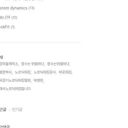
ystem dynamics
(13)
로나19
(12)
ookFit
(1)
ag
강마을제작소,
장수는 위험하다,
장수는위험하다,
평문박사,
노르딕워킹,
노르딕워킹강사,
바로워킹,
국걷기노르딕워킹협회,
박평문,
래서노르딕워킹합니다,
근글
인기글
근댓글