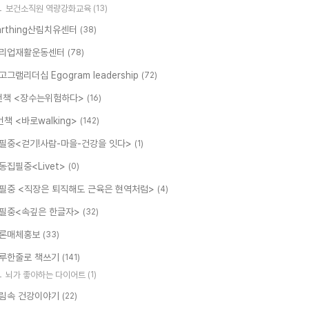
보건소직원 역량강화교육
(13)
arthing산림치유센터
(38)
리업재활운동센터
(78)
고그램리더십 Egogram leadership
(72)
번책 <장수는위험하다>
(16)
번책 <바로walking>
(142)
필중<걷기!사람-마을-건강을 잇다>
(1)
동집필중<Livet>
(0)
필중 <직장은 퇴직해도 근육은 현역처럼>
(4)
필중<속깊은 한글자>
(32)
론매체홍보
(33)
루한줄로 책쓰기
(141)
뇌가 좋아하는 다이어트
(1)
림속 건강이야기
(22)