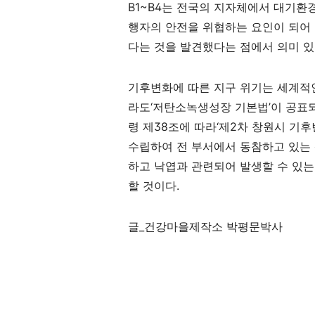
B1~B4
는 전국의 지자체에서 대기환
행자의 안전을 위협하는 요인이 되어
다는 것을 발견했다는 점에서 의미 
기후변화에 따른 지구 위기는 세계적
라도
‘
저탄소녹생성장 기본법
’
이 공표
령 제
38
조에 따라
‘
제
2
차 창원시 기후
수립하여 전 부서에서 동참하고 있는
하고 낙엽과 관련되어 발생할 수 있
할 것이다
.
글_건강마을제작소 박평문박사