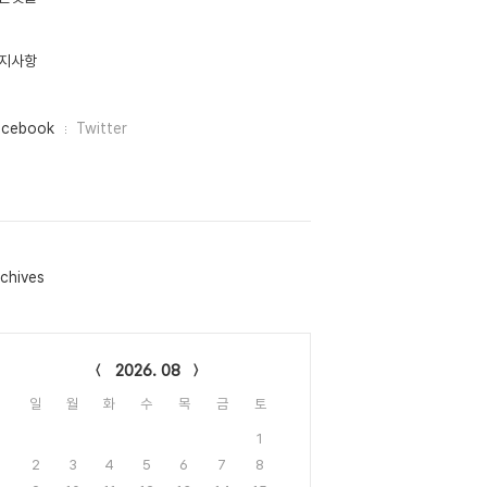
지사항
acebook
Twitter
chives
lendar
2026. 08
일
월
화
수
목
금
토
1
2
3
4
5
6
7
8