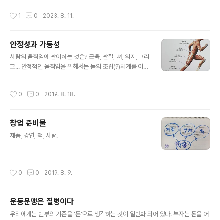
선으로 안정성도 좋아지고 있다
작성시간
1
0
2023. 8. 11.
안정성과 가동성
글 내용
사람의 움직임에 관여하는 것은? 근육, 관절, 뼈, 의지, 그리
고... 안정적인 움직임을 위해서는 몸의 조립(?)체계를 이해
해야 한다. 우리 몸은 정말 신통방통한 구조다. 톱니바퀴처
럼 물려있다. 몸은 마음과 일체. 근육은 관절과 일체를 이룬
작성시간
0
0
2019. 8. 18.
다.
창업 준비물
글 내용
제품, 강연, 책, 사람.
작성시간
0
0
2019. 8. 9.
운동문맹은 질병이다
글 내용
우리에게는 빈부의 기준을 '돈'으로 생각하는 것이 일반화 되어 있다. 부자는 돈을 어