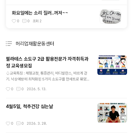
화요일에는 소리 질러..꺼져~~
0
0
조회
2
허리업재활운동센터
분류 전체보기
주요 글 목록
필라테스 소도구 2급 활용전문가 자격취득과
정 교육생모집
글 내용
♤교욱특징 : 체형교정, 통증관리, 바디발란스, 바르게 걷
기. 낙상예방에 최적화된 5가지 소도구를 한세트로 묶었습
니다.♤교육내용 : 이론과 실습을 통해서 의 원리와 지도능
작성시간
0
0
2026. 5. 13.
력을 배우게 됩니다.♤한번의 교육으로 소도구 5종세트전
문가 2급자격증 취득이 가능합니다. 올인원의 찬스를 잡으
세요 :)♤본 교육의 자격증은 한국직업능력연구원에 등록
4월5일, 척추건강 심는날
된 민간자격증입니다.♤문의 :한국스트레칭전문강사협회
010-4551-1639https://naver.me/5g4o90nL 2급
소도구활용전문가 자격취득교육신청서네이버 폼 설문에
작성시간
0
0
2026. 3. 28.
바로 참여해 보세요.form.naver.com