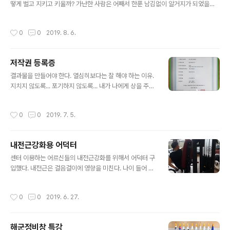
떻게 벌고 지키고 키울까? 가난한 사람은 어째서 한푼 남김없이 알거지가 되었을까?
종자돈, 부지런함과 게으름을 일컫는 삶의 태도, 부모덕...등등 나름의 이유가 있을 것
이다. 아무리 많은 재산을 물..
작성시간
0
0
2019. 8. 6.
저작권 등록증
글 내용
결과물을 만들어야 한다. 열심히보다는 잘 해야 하는 이유.
지치지 않도록... 포기하지 않도록... 내가 나에게 상을 주는
내 나름의 자기배려 방식이다. 자기배려는 자기사랑이다.
앞으로 계속 나에게 잘 하고 싶다. 글. 건강마을제작소 박평
작성시간
0
0
2019. 7. 5.
문박사
내전근강화용 어덕터
글 내용
센터 이용하는 어르신들의 내전근강화를 위해서 어덕터 구
입했다. 내전근은 걸음걸이에 영향을 미친다. 나이 들어 약
해지면 팔자 걸음이 되어 무릎통증을 발생시킨다. 그리고
요실금이 나타날수도 있다. 나이들수록... 여성일수록... 내
작성시간
0
0
2019. 6. 27.
전근강화운동은 필수적이다. ㅎㅎ
해군정비창 특강