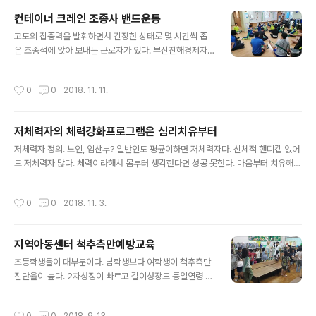
컨테이너 크레인 조종사 밴드운동
글 내용
고도의 집중력을 발휘하면서 긴장한 상태로 몇 시간씩 좁
은 조종석에 앉아 보내는 근로자가 있다. 부산진해경제자
유구역의 컨테이너 크레인조종사가 그들이다. 거북목에 척
추전만 발생율이 높은 직종이다. 틈틈이 스트레칭을 해야
작성시간
0
0
2018. 11. 11.
한다. 오늘은 컨테이너 크레인 조종사와 함께 ..
저체력자의 체력강화프로그램은 심리치유부터
글 내용
저체력자 정의. 노인, 임산부? 일반인도 평균이하면 저체력자다. 신체적 핸디캡 없어
도 저체력자 많다. 체력이라해서 몸부터 생각한다면 성공 못한다. 마음부터 치유해야
한다. 동기부여, 동기강화의 중요성을 강조하는 이유가 출발점이 바로 마음이라는 것
을 대변하는 것이다. ..
작성시간
0
0
2018. 11. 3.
지역아동센터 척추측만예방교육
글 내용
초등학생들이 대부분이다. 남학생보다 여학생이 척추측만
진단율이 높다. 2차성징이 빠르고 길이성장도 동일연령 남
학생보다 빠르다. 때문에 여학생들은 일상생활에서 바른자
세는 매우 중요하다. 측만각도를 측정하고 스트레칭과 걷
작성시간