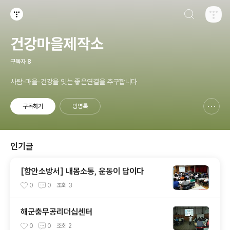
검색하기
티스토리
건강마을제작소
구독자
8
사람-마을-건강을 잇는 좋은연결을 추구합니다
구독하기
방명록
신고하기 레이어
열기
인기글
[함안소방서] 내몸소통, 운동이 답이다
0
0
조회
3
해군충무공리더십센터
0
0
조회
2