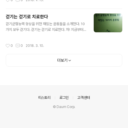
0
0
2018. 9. 13.
기바른자세를 가르친다.
걷기는 걷기로 치료한다
글 내용
걷기균형능력 향상을 위한 재밌는 운동들을 소개한다. 10
가지 모두 걷기다. 걷기는 걷기로 치료한다. 자! 지금부터
따라 걸어 볼까요. 글. 장수는 위험하다. 저자 박평문
작성시간
0
0
2018. 3. 10.
더보기
의안내
티스토리
로그인
고객센터
© Daum Corp.