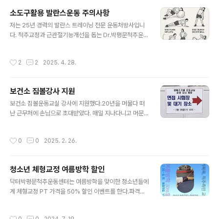
소도구활용 발란스운동 주의사항
글 내용
저는 25년 경력의 발란스 트레이닝 전문 운동처방사입니
다. 척추교정과 근관절기능개선을 돕는 Dr.박평문척추운동
센터를 운영합니다. 그리고 전국의 소지역 건강격차 해소
를 돕기 위해 건강마을제작소를 운영합니다. #노인낙상치
작성시간
2
2
2025. 4. 28.
매예방운동교육, #걷기노르딕워킹지도자양성교육#건강
운동동아리회원특강,#마을주민 갈등해결 및 관계증진 워
크숍,#마을건강리더역량강화교육,#마을주민 소도구운동
보건소 짐볼강사 지원
실습교육 #주민주도형 건강마을만들기사업의 기획, 실행,
글 내용
결과물 창출까지 디자인하고 도와드립니다.오늘 포스팅은
보건소 짐볼운동교실 강사에 지원했다.20년을 머물다 떠
예고해 드린 소도구를 활용한 낙상예방용 보행발란스강화
난 근무처에 손님으로 초대받았다. 매일 지나다니고 머문
운동시 주의사항에 대해서 알려드리겠습니다.1. 짐볼 (Gy
곳에서 면접관과 마주 앉은 것이 낯설었다. 하지만 한집안
m Ball)• 공기압을 꼭 확인!• 허리·골반 정렬 유지• 미끄
의 가장으로서 벌이를 위한 무게감과 책임감으로 진지하게
작성시간
0
0
2025. 2. 26.
럼 방지 매트 사용• 초보자는 벽 근처에서 연습Tip: "균..
임하고 질의에는 진솔하게 답변드렸다.암튼 4:1의 경쟁을
뚫고 선정된다면 지역주민들과 함께 할 수 있다는 기대감
에 머리부터 발끝까지 온몸에 엔돌핀이 돈다.짐볼을동전문
청소년 체형교정 여름방학 할인
가로서 지역주민의 체형교정, 통증완화, 바른자세, 건강증
글 내용
진을 위해 봉사할 시기가 되었다.
닥터박평문척추운동센터는 여름방학을 맞이한 청소년들에
게 체형교정 PT 가격을 50% 할인 이벤트를 한다.파격적
인 할인가는 작년 겨울방학에 이어 계속된다. 청소년들의
건강한 성장발달을 위해서는 제2차발육급진기에 보이는
작성시간