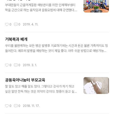
글 내용
부대원들의 근골격계질환 예방관리를 위한 인체해부생리
학을 근간으로 하는 움직임과 운동요법에 대해 강연했다.
창장님의 관심이 높아서 부대원들의 수혜가 기대된다.
작성시간
0
0
2019. 4. 11.
거북목과 베개
글 내용
우리를 불편케하는 모든 병은 발병후 치료하기에는 시간과 돈은 물론 가족까지도 힝
들어진다. 애초에 발병을 예방하는 것이 제일 좋다. 아주 쉬운 방법으로 예방가능하
지만 고정관념의 틀에 박혀 병을 키우는 것이 있다. 일자목, 거북목에 관한 얘기다. 이
글은 발병을 예방책을 ..
작성시간
0
0
2019. 3. 1.
공동육아나눔터 부모교육
글 내용
할 말도 많고 해줄 말도 많다. 그렇다고 강사가 자기 하고
싶은 말만 잔득 하는 것은 최악의 강의다. 청중이 듣고 싶은
얘기를 하는것이 강사가 청중에게 드리는 최고의 선물이
다. 어떻게 참여시키고 소통할 것인가에 대해 사전에 세심
작성시간
0
0
2018. 11. 17.
한 전략을 짜야 한다. 강연도 커뮤니케이션의..