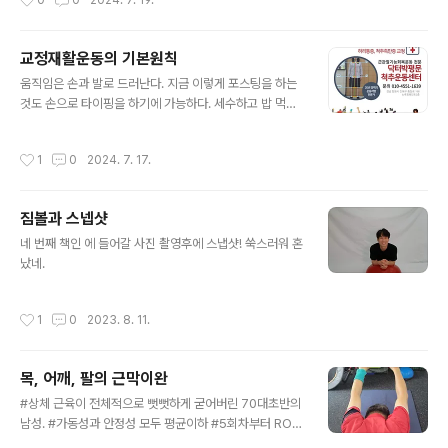
0
0
2024. 7. 19.
척추의 길이성장을 커버링 해 줄만한 근육이 있어야 한다.
하지만청소년들의 활동량 부족과 바른자세에 대한 중요성
을 무시한 탓에 아이들의 척추는 앉아있거나 걸어다니는
교정재활운동의 기본원칙
모습대로 휘어지거나 굽어지게 된다. 2~3년 동안의 무관
글 내용
심과 방치가 결국 평생동안 신체적인 핸디캡을 안고 살아
움직임은 손과 발로 드러난다. 지금 이렇게 포스팅을 하는
가야 한다. 문제는 이러한 뒤틀린 체형으로 인해 성격이 소
것도 손으로 타이핑을 하기에 가능하다. 세수하고 밥 먹고
심해지고남 앞에 서는 것을 꺼리는 무대공포증, 대인공포
직장으로 학교로 갈 때는 두 다리로 이동한다. 손과 발은 우
증으로까지 이어질 수 있다는 점이다.청소년의 척추측만
리의 움직임을 드러내는 도구가 된다. ​ 손과 발이 움직이는
작성시간
1
0
2024. 7. 17.
평생 고통의 씨앗이 됩니다. 부모님, 이웃, 친척, 친구들의
것은 손과 발의 근육만으로 가능할까? 가능해 보인다. 하지
..
만 실제는 코어근육이 개입하고 있다. 팔다리의 움직임을
위해서는 코어근육이 먼저 수축하고 나서 팔다리근육이 움
짐볼과 스넵샷
직이게 된다.​ 즉 우리의 모든 움직임은 코어근육으로부터
글 내용
시작된다. 그래서 바디발란스는 코어발란스라고 한다. 서
네 번째 책인 에 들어갈 사진 촬영후에 스냅샷! 쑥스러워 혼
구에서는 코어부위를 일컬어 'body power house'라고
났네.
표현한다. 우리 몸에서 힘을 만들어내는 집이라는 의미다.
파워하우스가 무너지면 건강도 행복도 무너지게 된다. ​ 코
작성시간
1
0
2023. 8. 11.
어근육을 발달시키고 기능..
목, 어깨, 팔의 근막이완
글 내용
#상체 근육이 전체적으로 뻣뻣하게 굳어버린 70대초반의
남성. #가동성과 안정성 모두 평균이하 #5회차부터 ROM
이 개선되는 기미를 보인다. #6회차부터는 코어발란스 개